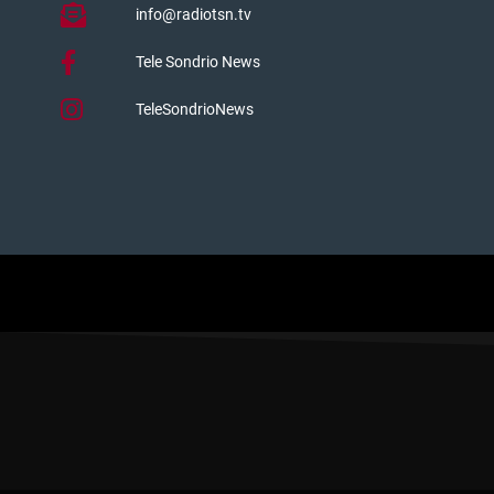
info@radiotsn.tv
Tele Sondrio News
TeleSondrioNews