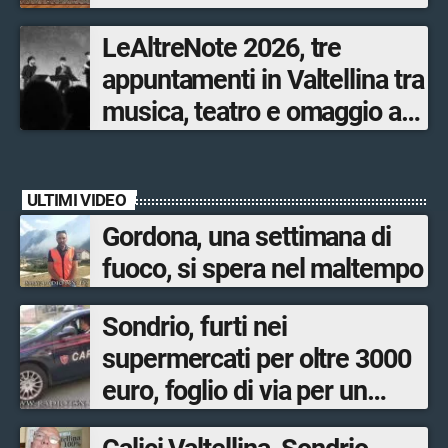
LeAltreNote 2026, tre
appuntamenti in Valtellina tra
musica, teatro e omaggio a
San Francesco
ULTIMI VIDEO
Gordona, una settimana di
fuoco, si spera nel maltempo
Sondrio, furti nei
supermercati per oltre 3000
euro, foglio di via per un
ventinovenne