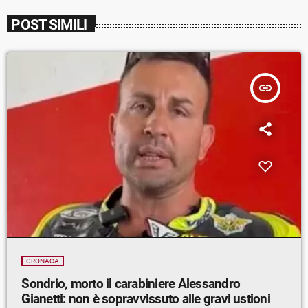
POST SIMILI
insert_link
CRONACA
Sondrio, morto il carabiniere Alessandro
Gianetti: non è sopravvissuto alle gravi ustioni