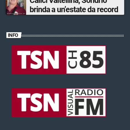
Calici Valtellina, Sondrio
brinda a un’estate da record
INFO