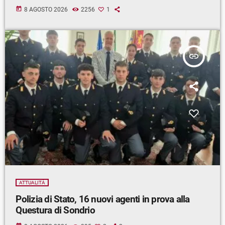
today
8 AGOSTO 2026
2256
1
insert_link
ATTUALITÀ
Polizia di Stato, 16 nuovi agenti in prova alla
Questura di Sondrio