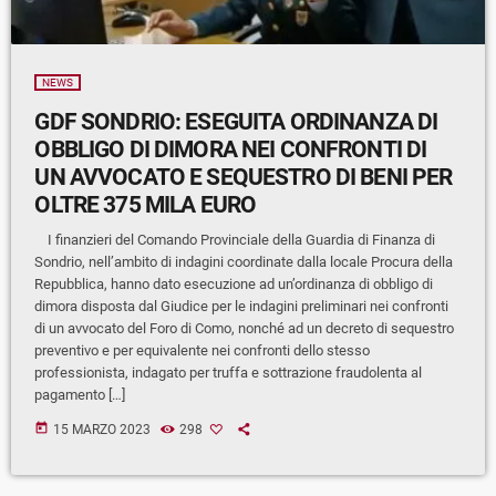
NEWS
GDF SONDRIO: ESEGUITA ORDINANZA DI
OBBLIGO DI DIMORA NEI CONFRONTI DI
UN AVVOCATO E SEQUESTRO DI BENI PER
OLTRE 375 MILA EURO
I finanzieri del Comando Provinciale della Guardia di Finanza di
Sondrio, nell’ambito di indagini coordinate dalla locale Procura della
Repubblica, hanno dato esecuzione ad un’ordinanza di obbligo di
dimora disposta dal Giudice per le indagini preliminari nei confronti
di un avvocato del Foro di Como, nonché ad un decreto di sequestro
preventivo e per equivalente nei confronti dello stesso
professionista, indagato per truffa e sottrazione fraudolenta al
pagamento […]
today
15 MARZO 2023
298