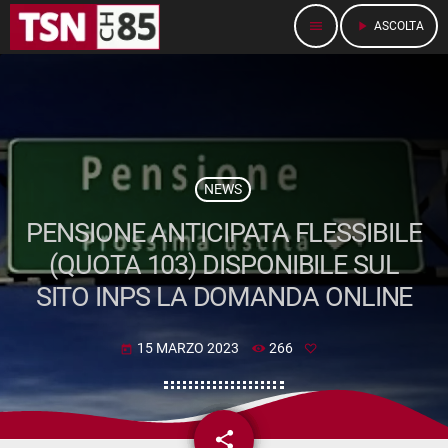
menu
play_arrow
ASCOLTA
NEWS
PENSIONE ANTICIPATA FLESSIBILE
(QUOTA 103) DISPONIBILE SUL
SITO INPS LA DOMANDA ONLINE
15 MARZO 2023
266
today
share
email