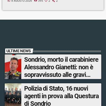
today
8 AGOSTO 2026
395
2
2
ULTIME NEWS
Sondrio, morto il carabiniere
Alessandro Gianetti: non è
sopravvissuto alle gravi
ustioni
Polizia di Stato, 16 nuovi
agenti in prova alla Questura
di Sondrio