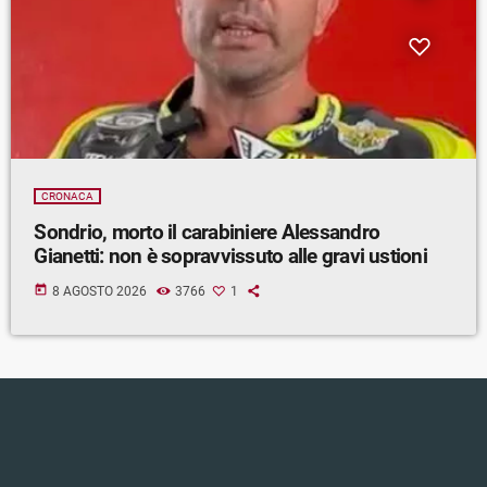
CRONACA
Sondrio, morto il carabiniere Alessandro
Gianetti: non è sopravvissuto alle gravi ustioni
today
8 AGOSTO 2026
3766
1