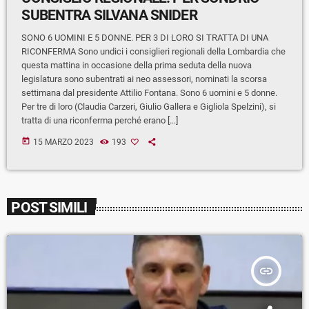
SUBENTRA SILVANA SNIDER
SONO 6 UOMINI E 5 DONNE. PER 3 DI LORO SI TRATTA DI UNA
RICONFERMA Sono undici i consiglieri regionali della Lombardia che
questa mattina in occasione della prima seduta della nuova
legislatura sono subentrati ai neo assessori, nominati la scorsa
settimana dal presidente Attilio Fontana. Sono 6 uomini e 5 donne.
Per tre di loro (Claudia Carzeri, Giulio Gallera e Gigliola Spelzini), si
tratta di una riconferma perché erano […]
today
15 MARZO 2023
193
POST SIMILI
insert_link