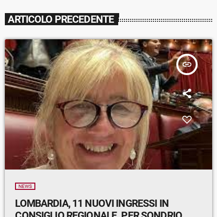
ARTICOLO PRECEDENTE
insert_link
NEWS
LOMBARDIA, 11 NUOVI INGRESSI IN
CONSIGLIO REGIONALE. PER SONDRIO