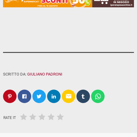
SCRITTO DA:
GIULIANO PADRONI
email
RATE IT