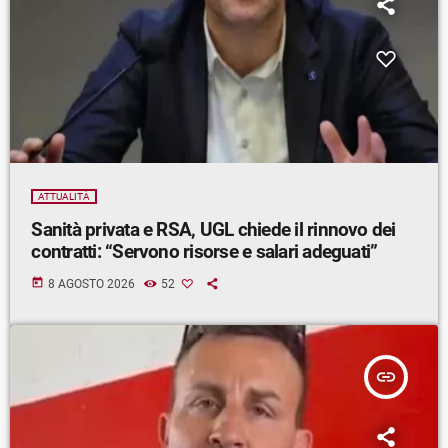
ATTUALITÀ
Sanità privata e RSA, UGL chiede il rinnovo dei
contratti: “Servono risorse e salari adeguati”
today
8 AGOSTO 2026
52
insert_link