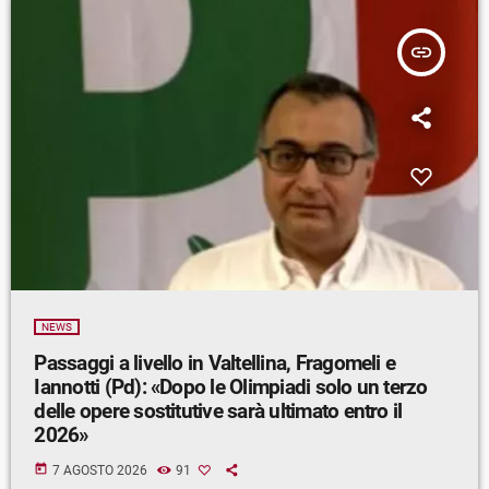
insert_link
NEWS
Passaggi a livello in Valtellina, Fragomeli e
Iannotti (Pd): «Dopo le Olimpiadi solo un terzo
delle opere sostitutive sarà ultimato entro il
2026»
today
7 AGOSTO 2026
91