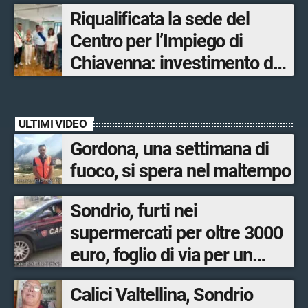
Olimpiadi solo un terzo delle
Riqualificata la sede del
opere sostitutive sarà
Centro per l’Impiego di
ultimato entro il 2026»
Chiavenna: investimento da
quasi 250mila euro
ULTIMI VIDEO
Gordona, una settimana di
fuoco, si spera nel maltempo
Sondrio, furti nei
supermercati per oltre 3000
euro, foglio di via per un
ventinovenne
Calici Valtellina, Sondrio