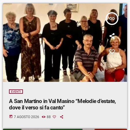
insert_link
EVENTI
A San Martino in Val Masino “Melodie d’estate,
dove il verso si fa canto”
today
7 AGOSTO 2026
88