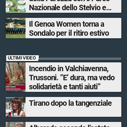
Sondrio, Milano e Como
Nazionale dello Stelvio e
Bormio Tourism
Il Genoa Women torna a
Sondalo per il ritiro estivo
ULTIMI VIDEO
Incendio in Valchiavenna,
Trussoni. ”E’ dura, ma vedo
solidarietà e tanti aiuti”
Tirano dopo la tangenziale