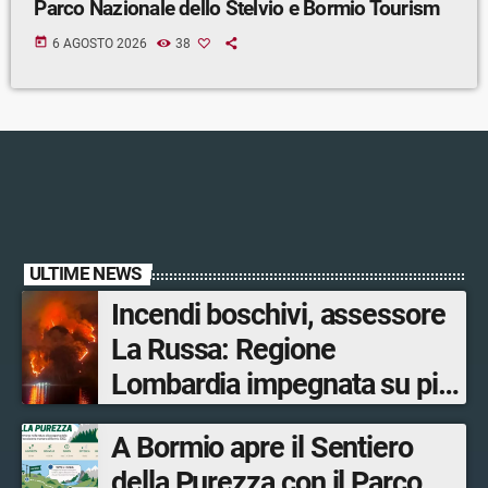
Parco Nazionale dello Stelvio e Bormio Tourism
today
6 AGOSTO 2026
38
ULTIME NEWS
Incendi boschivi, assessore
La Russa: Regione
Lombardia impegnata su più
fronti, 48 volontari coinvolti
A Bormio apre il Sentiero
tra le province di Lecco,
della Purezza con il Parco