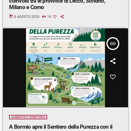
coinvolti tra le province di Lecco, Sondrio,
Milano e Como
today
6 AGOSTO 2026
14
insert_link
AMBIENTE E TERRITORIO
A Bormio apre il Sentiero della Purezza con il