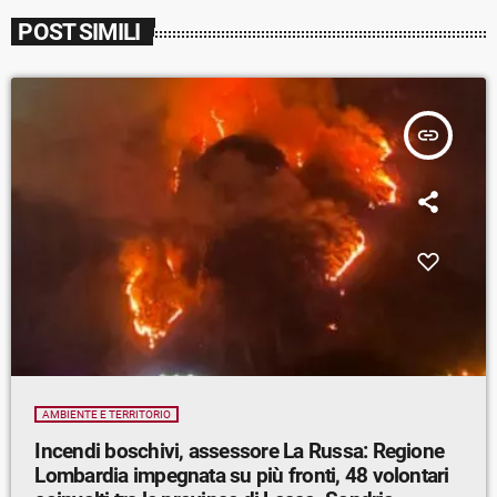
POST SIMILI
insert_link
AMBIENTE E TERRITORIO
Incendi boschivi, assessore La Russa: Regione
Lombardia impegnata su più fronti, 48 volontari