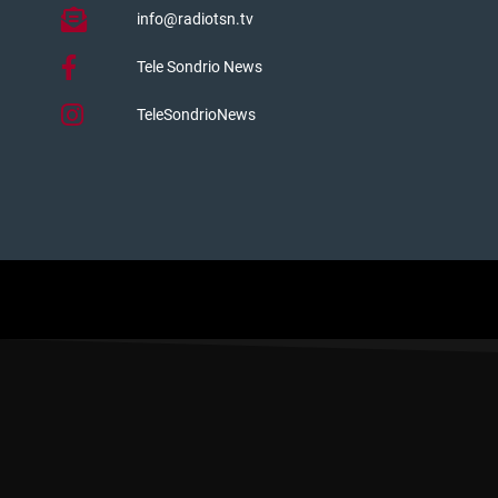
info@radiotsn.tv
Tele Sondrio News
TeleSondrioNews