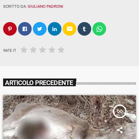
SCRITTO DA:
GIULIANO PADRONI
email
RATE IT
ARTICOLO PRECEDENTE
insert_link