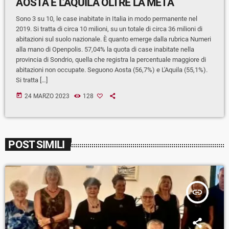
AOSTA E L’AQUILA OLTRE LA METÀ
Sono 3 su 10, le case inabitate in Italia in modo permanente nel
2019. Si tratta di circa 10 milioni, su un totale di circa 36 milioni di
abitazioni sul suolo nazionale. È quanto emerge dalla rubrica Numeri
alla mano di Openpolis. 57,04% la quota di case inabitate nella
provincia di Sondrio, quella che registra la percentuale maggiore di
abitazioni non occupate. Seguono Aosta (56,7%) e L'Aquila (55,1%).
Si tratta […]
today
24 MARZO 2023
128
POST SIMILI
insert_link