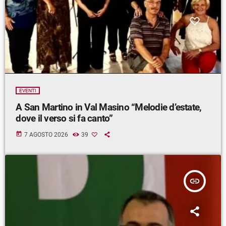
EVENTI
A San Martino in Val Masino “Melodie d’estate,
dove il verso si fa canto”
today
7 AGOSTO 2026
39
insert_link