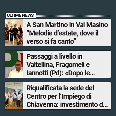
ULTIME NEWS
A San Martino in Val Masino
“Melodie d’estate, dove il
verso si fa canto”
Passaggi a livello in
Valtellina, Fragomeli e
Iannotti (Pd): «Dopo le
Olimpiadi solo un terzo delle
Riqualificata la sede del
opere sostitutive sarà
Centro per l’Impiego di
ultimato entro il 2026»
Chiavenna: investimento da
quasi 250mila euro