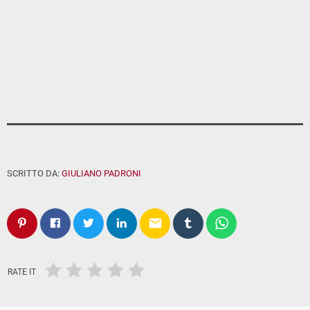
SCRITTO DA:
GIULIANO PADRONI
email
RATE IT