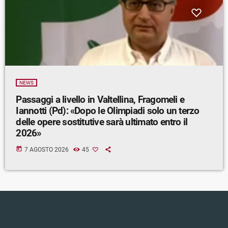
NEWS
Passaggi a livello in Valtellina, Fragomeli e
Iannotti (Pd): «Dopo le Olimpiadi solo un terzo
delle opere sostitutive sarà ultimato entro il
2026»
today
7 AGOSTO 2026
45