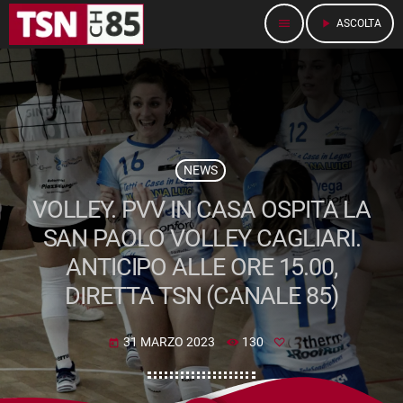
menu
play_arrow
ASCOLTA
NEWS
VOLLEY. PVV IN CASA OSPITA LA
SAN PAOLO VOLLEY CAGLIARI.
ANTICIPO ALLE ORE 15.00,
DIRETTA TSN (CANALE 85)
31 MARZO 2023
130
today