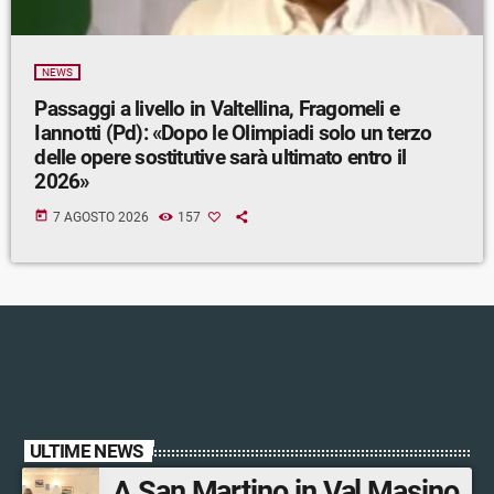
NEWS
Passaggi a livello in Valtellina, Fragomeli e
Iannotti (Pd): «Dopo le Olimpiadi solo un terzo
delle opere sostitutive sarà ultimato entro il
2026»
today
7 AGOSTO 2026
157
ULTIME NEWS
A San Martino in Val Masino