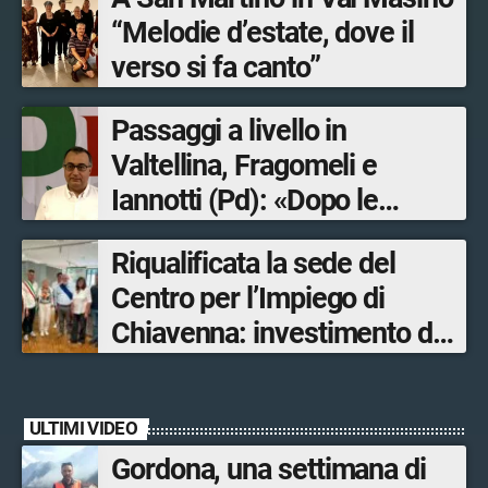
“Melodie d’estate, dove il
verso si fa canto”
Passaggi a livello in
Valtellina, Fragomeli e
Iannotti (Pd): «Dopo le
Olimpiadi solo un terzo delle
Riqualificata la sede del
opere sostitutive sarà
Centro per l’Impiego di
ultimato entro il 2026»
Chiavenna: investimento da
quasi 250mila euro
ULTIMI VIDEO
Gordona, una settimana di