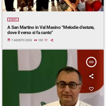
EVENTI
A San Martino in Val Masino “Melodie d’estate,
dove il verso si fa canto”
today
7 AGOSTO 2026
100
insert_link