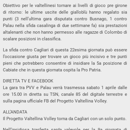
Obiettivo per le valtellinesi tornare ai livelli di gioco pre girone
di ritorno: le ultime uscite delle gialloblù hanno regalato sia
punti (3 nell’ultima gara disputata contro Busnago, 1 contro
Palau nella sfida casalinga di due settimane fa) sia prestazioni
altalenanti che non hanno permesso alle ragazze di Colombo di
scalare posizioni in classifica.
La sfida contro Cagliari di questa 22esima giornata può essere
l’occasione giusta per trovare un gioco più incisivo e tre punti
pieni che potrebbero consentire di insidiare la 5a posizione di
Cabiate che in questa giornata ospita la Pro Patria.
DIRETTA TV E FACEBOOK
La gara tra PVV e Palau verrà trasmessa sabato 1 aprile dalle
ore 15.00 in diretta su TSN, canale 85 del digitale terrestre e
sulla pagina ufficiale FB del Progetto Valtellina Volley.
ALL’ANDATA
Il Progetto Valtellina Volley torna da Cagliari con un solo punto.
Nell’insidiosa trasferta sarda valevole per la 9a giornata di