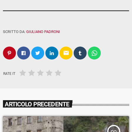
SCRITTO DA:
GIULIANO PADRONI
email
RATE IT
ARTICOLO PRECEDENTE
insert_link