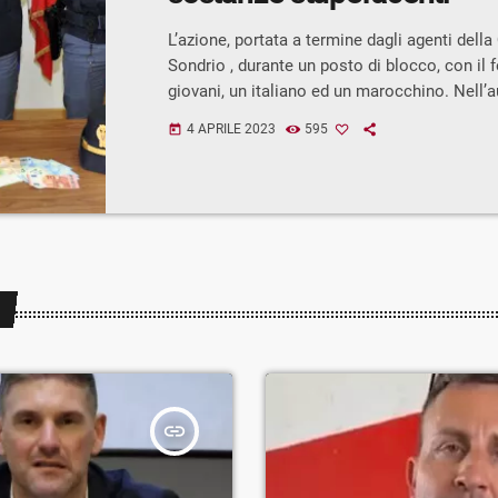
L’azione, portata a termine dagli agenti della
Sondrio , durante un posto di blocco, con il 
giovani, un italiano ed un marocchino. Nell’a
visibilmente insofferenti e nervosi, i poliziot
4 APRILE 2023
595
today
rinvenuto dapprima 43.47 grammi di cocaina.
controlli più approfonditi a bordo del veicolo,
della Questura di Sondrio hanno poi trovato 
uno contenente poco più di un […]
insert_link