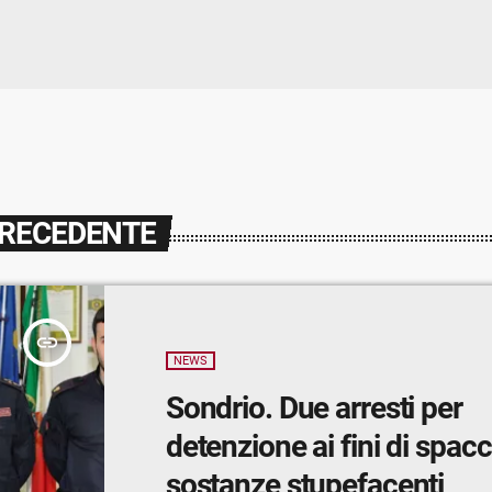
PRECEDENTE
insert_link
NEWS
Sondrio. Due arresti per
detenzione ai fini di spacc
sostanze stupefacenti