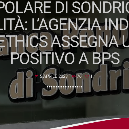
OLARE DI SONDRIO
ITÀ: L’AGENZIA I
ETHICS ASSEGNA 
POSITIVO A BPS
5 APRILE 2023
76
1
today