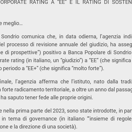
ORPORATE RATING A “EE” E IL RATING DI SOSTENI
e meglio…
Sondrio comunica che, in data odierna, l’agenzia in
del processo di revisione annuale del giudizio, ha asse
ne di prospettive”) positivo a Banca Popolare di Sondri
te rating (in italiano, un “giudizio”) a “EE” (che significa “
o periodo a “EE+” (che significa “molto forte”).
nale, l’agenzia afferma che l’istituto, nato dalla tra
n forte radicamento territoriale, a oltre un anno dal passa
 ha saputo tener fede alle proprie origini.
 nella prima parte del 2023, sono state introdotte, in par
 in tema di governance (in italiano “‘insieme di regole,
ione e la direzione di una società).