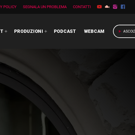
Y POLICY
SEGNALA UN PROBLEMA
CONTATTI
RT
PRODUZIONI
PODCAST
WEBCAM
play_arrow
ASCOL