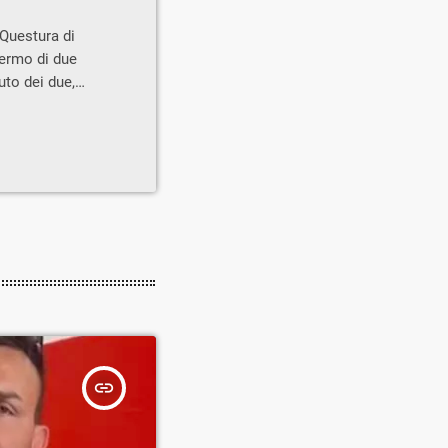
 Questura di
fermo di due
uto dei due,
ti hanno
 A seguito di
 gli agenti
due sacchetti,
insert_link