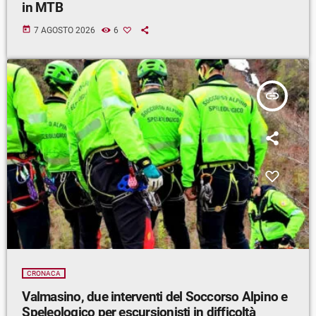
in MTB
today
7 AGOSTO 2026
6
insert_link
CRONACA
Valmasino, due interventi del Soccorso Alpino e
Speleologico per escursionisti in difficoltà