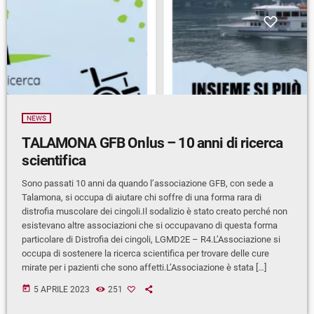
NEWS
TALAMONA GFB Onlus – 10 anni di ricerca
scientifica
Sono passati 10 anni da quando l’associazione GFB, con sede a
Talamona, si occupa di aiutare chi soffre di una forma rara di
distrofia muscolare dei cingoli.Il sodalizio è stato creato perché non
esistevano altre associazioni che si occupavano di questa forma
particolare di Distrofia dei cingoli, LGMD2E – R4.L’Associazione si
occupa di sostenere la ricerca scientifica per trovare delle cure
mirate per i pazienti che sono affetti.L’Associazione è stata […]
today
5 APRILE 2023
251