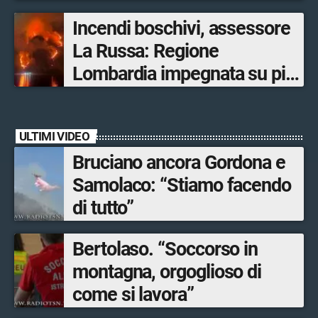
escursionisti in difficoltà
Incendi boschivi, assessore
La Russa: Regione
Lombardia impegnata su più
fronti, 48 volontari coinvolti
tra le province di Lecco,
ULTIMI VIDEO
Sondrio, Milano e Como
Bruciano ancora Gordona e
Samolaco: “Stiamo facendo
di tutto”
Bertolaso. “Soccorso in
montagna, orgoglioso di
come si lavora”