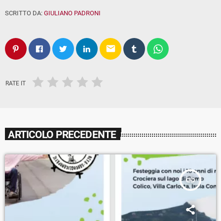
SCRITTO DA:
GIULIANO PADRONI
email
RATE IT
ARTICOLO PRECEDENTE
insert_link