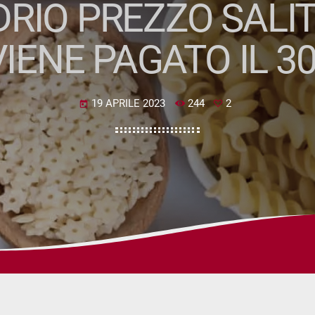
DRIO PREZZO SALIT
VIENE PAGATO IL 3
19 APRILE 2023
244
2
today