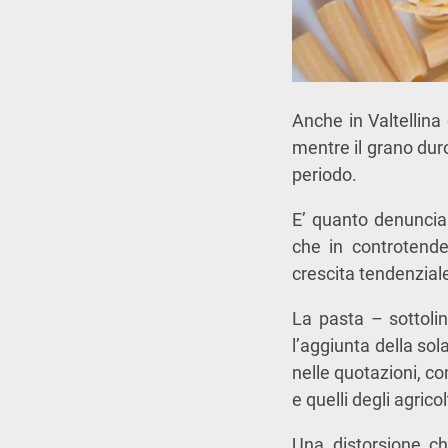
Anche in Valtellina
mentre il grano duro
periodo.
E’ quanto denuncia l
che in controtende
crescita tendenziale
La pasta – sottolin
l’aggiunta della so
nelle quotazioni, co
e quelli degli agricol
Una distorsione c