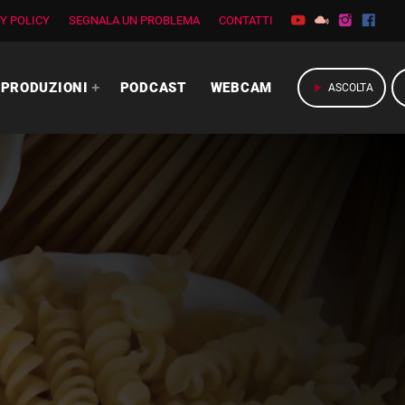
Y POLICY
SEGNALA UN PROBLEMA
CONTATTI
PRODUZIONI
PODCAST
WEBCAM
play_arrow
ASCOLTA