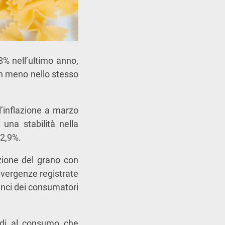
8% nell’ultimo anno,
 in meno nello stesso
ll’inflazione a marzo
una stabilità nella
12,9%.
azione del grano con
ivergenze registrate
lanci dei consumatori
edi al consumo che