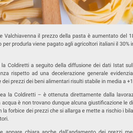
 e Valchiavenna il prezzo della pasta è aumentato del 1
 per produrla viene pagato agli agricoltori italiani il 30%
a Coldiretti a seguito della diffusione dei dati Istat su
nza rispetto ad una decelerazione generale evidenzia 
 dei prezzi dei beni alimentari risulti stabile in media a +
ea la Coldiretti – è ottenuta direttamente dalla lavor
la acqua è non trovano dunque alcuna giustificazione le d
n la forbice dei prezzi che si allarga e mette a rischio i bi
tori.
he appare chiara anche dall’andamento dei prezzi m