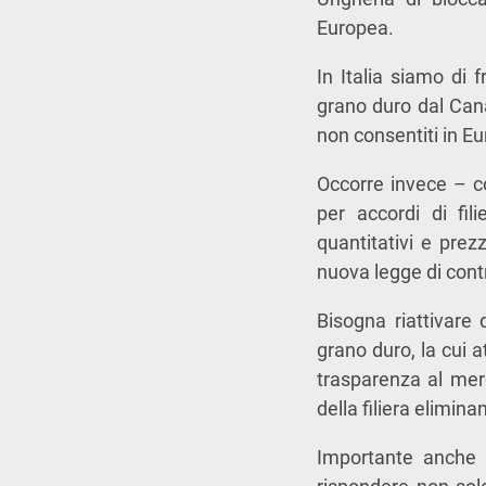
Europea.
In Italia siamo di
grano duro dal Cana
non consentiti in Eu
Occorre invece – co
per accordi di fili
quantitativi e pre
nuova legge di contr
Bisogna riattivare
grano duro, la cui a
trasparenza al merc
della filiera elimina
Importante anche i