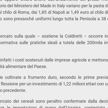
io del Ministero del Made in Italy variano per la pasta da
l chilo di Roma, dai 1,85 di Napoli ai 1,49 euro al chilo
o sono pressoché uniformi lungo tutta la Penisola a 38 
rcato sulla quale – sostiene la Coldiretti – occorre i
ormativa sulle pratiche sleali a tutela delle 200mila i
infatti i costi sostenuti dalle imprese agricole e metton
tà alimentare del Paese.
ole coltivate a frumento duro, secondo le prime previ
flessione per un investimento di 1,22 milioni ettari con u
nno precedente.
mercato dei cereali sono peraltro confermate dalla deci
re le importazioni di grano dall’Ucraina, contestat