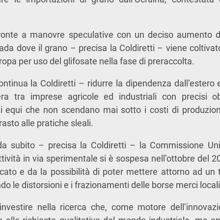
 fronte a manovre speculative con un deciso aumento de
da dove il grano – precisa la Coldiretti – viene coltiv
ropa per uso del glifosate nella fase di preraccolta.
ntinua la Coldiretti – ridurre la dipendenza dall’estero 
era tra imprese agricole ed industriali con precisi obi
zzi equi che non scendano mai sotto i costi di produzi
asto alle pratiche sleali.
 da subito – precisa la Coldiretti – la Commissione Uni
ttività in via sperimentale si è sospesa nell’ottobre del 
ato e da la possibilità di poter mettere attorno ad un tav
ndo le distorsioni e i frazionamenti delle borse merci locali
nvestire nella ricerca che, come motore dell’innovazi