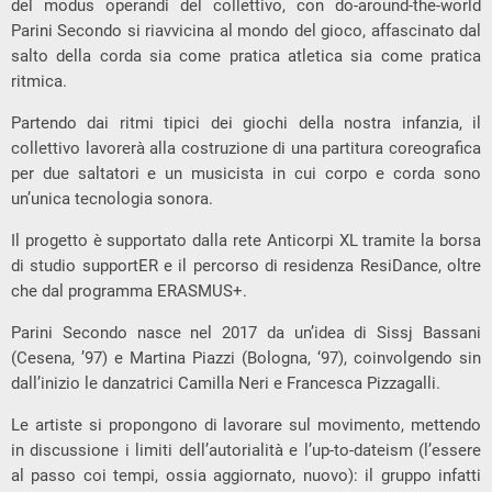
del modus operandi del collettivo, con do-around-the-world
Parini Secondo si riavvicina al mondo del gioco, affascinato dal
salto della corda sia come pratica atletica sia come pratica
ritmica.
Partendo dai ritmi tipici dei giochi della nostra infanzia, il
collettivo lavorerà alla costruzione di una partitura coreografica
per due saltatori e un musicista in cui corpo e corda sono
un’unica tecnologia sonora.
Il progetto è supportato dalla rete Anticorpi XL tramite la borsa
di studio supportER e il percorso di residenza ResiDance, oltre
che dal programma ERASMUS+.
Parini Secondo nasce nel 2017 da un’idea di Sissj Bassani
(Cesena, ’97) e Martina Piazzi (Bologna, ‘97), coinvolgendo sin
dall’inizio le danzatrici Camilla Neri e Francesca Pizzagalli.
Le artiste si propongono di lavorare sul movimento, mettendo
in discussione i limiti dell’autorialità e l’up-to-dateism (l’essere
al passo coi tempi, ossia aggiornato, nuovo): il gruppo infatti