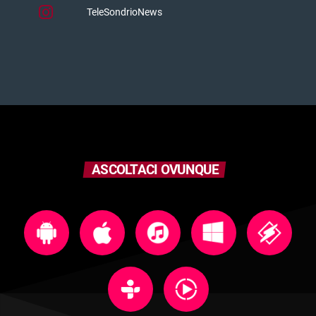
TeleSondrioNews
ASCOLTACI OVUNQUE