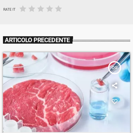
RATE IT
ARTICOLO PRECEDENTE
insert_link