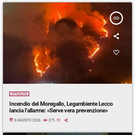
insert_link
ATTUALITÀ
Incendio del Moregallo, Legambiente Lecco
lancia l’allarme: «Serve vera prevenzione»
today
9 AGOSTO 2026
275