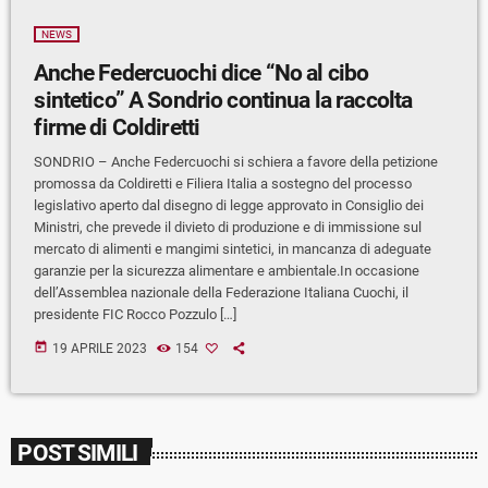
NEWS
Anche Federcuochi dice “No al cibo
sintetico” A Sondrio continua la raccolta
firme di Coldiretti
SONDRIO – Anche Federcuochi si schiera a favore della petizione
promossa da Coldiretti e Filiera Italia a sostegno del processo
legislativo aperto dal disegno di legge approvato in Consiglio dei
Ministri, che prevede il divieto di produzione e di immissione sul
mercato di alimenti e mangimi sintetici, in mancanza di adeguate
garanzie per la sicurezza alimentare e ambientale.In occasione
dell’Assemblea nazionale della Federazione Italiana Cuochi, il
presidente FIC Rocco Pozzulo […]
today
19 APRILE 2023
154
POST SIMILI