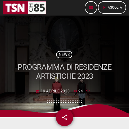
menu
play_arrow
ASCOLTA
NEWS
PROGRAMMA DI RESIDENZE
ARTISTICHE 2023
19 APRILE 2023
94
today
share
email