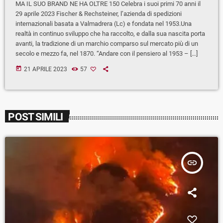
MA IL SUO BRAND NE HA OLTRE 150 Celebra i suoi primi 70 anni il
29 aprile 2023 Fischer & Rechsteiner, l’azienda di spedizioni
internazionali basata a Valmadrera (Lc) e fondata nel 1953.Una
realtà in continuo sviluppo che ha raccolto, e dalla sua nascita porta
avanti, la tradizione di un marchio comparso sul mercato più di un
secolo e mezzo fa, nel 1870. “Andare con il pensiero al 1953 – […]
today
21 APRILE 2023
57
POST SIMILI
insert_link