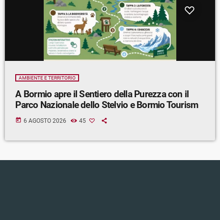
AMBIENTE E TERRITORIO
A Bormio apre il Sentiero della Purezza con il
Parco Nazionale dello Stelvio e Bormio Tourism
today
6 AGOSTO 2026
45