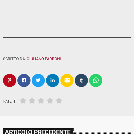
SCRITTO DA:
GIULIANO PADRONI
email
RATE IT
ARTICOLO PRECEDENTE