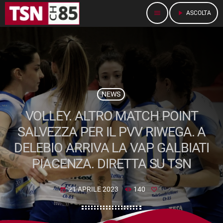
menu
play_arrow
ASCOLTA
NEWS
VOLLEY. ALTRO MATCH POINT
SALVEZZA PER IL PVV RIWEGA. A
DELEBIO ARRIVA LA VAP GALBIATI
PIACENZA. DIRETTA SU TSN
21 APRILE 2023
140
today