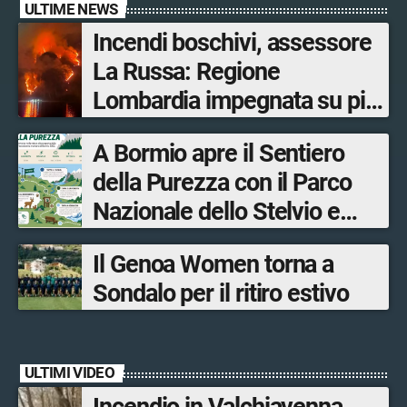
ULTIME NEWS
Incendi boschivi, assessore
La Russa: Regione
Lombardia impegnata su più
fronti, 48 volontari coinvolti
A Bormio apre il Sentiero
tra le province di Lecco,
della Purezza con il Parco
Sondrio, Milano e Como
Nazionale dello Stelvio e
Bormio Tourism
Il Genoa Women torna a
Sondalo per il ritiro estivo
ULTIMI VIDEO
Incendio in Valchiavenna,