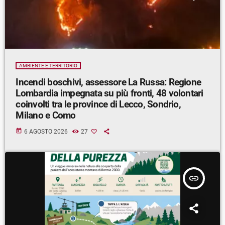
AMBIENTE E TERRITORIO
Incendi boschivi, assessore La Russa: Regione
Lombardia impegnata su più fronti, 48 volontari
coinvolti tra le province di Lecco, Sondrio,
Milano e Como
today
6 AGOSTO 2026
27
insert_link