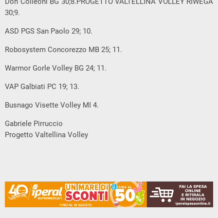
Don Colleoni BG 30;8.PROGETTO VALTELLINA VOLLEY RIWEGA
30;9.
ASD PGS San Paolo 29; 10.
Robosystem Concorezzo MB 25; 11.
Warmor Gorle Volley BG 24; 11.
VAP Galbiati PC 19; 13.
Busnago Visette Volley MI 4.
Gabriele Pirruccio
Progetto Valtellina Volley