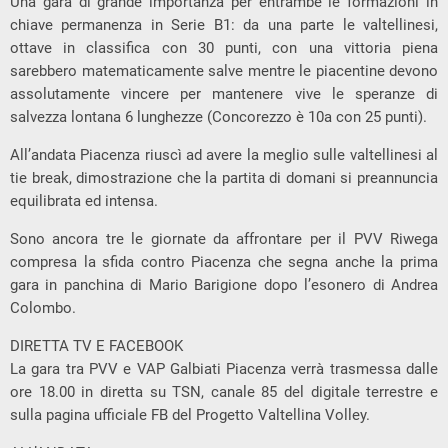
Una gara di grande importanza per entrambe le formazioni in
chiave permanenza in Serie B1: da una parte le valtellinesi,
ottave in classifica con 30 punti, con una vittoria piena
sarebbero matematicamente salve mentre le piacentine devono
assolutamente vincere per mantenere vive le speranze di
salvezza lontana 6 lunghezze (Concorezzo è 10a con 25 punti).
All’andata Piacenza riuscì ad avere la meglio sulle valtellinesi al
tie break, dimostrazione che la partita di domani si preannuncia
equilibrata ed intensa.
Sono ancora tre le giornate da affrontare per il PVV Riwega
compresa la sfida contro Piacenza che segna anche la prima
gara in panchina di Mario Barigione dopo l’esonero di Andrea
Colombo.
DIRETTA TV E FACEBOOK
La gara tra PVV e VAP Galbiati Piacenza verrà trasmessa dalle
ore 18.00 in diretta su TSN, canale 85 del digitale terrestre e
sulla pagina ufficiale FB del Progetto Valtellina Volley.