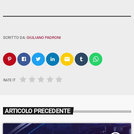
SCRITTO DA:
GIULIANO PADRONI
email
RATE IT
ARTICOLO PRECEDENTE