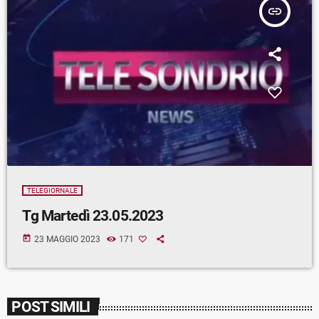
insert_link
TELEGIORNALE
Tg Martedì 23.05.2023
today
23 MAGGIO 2023
171
POST SIMILI