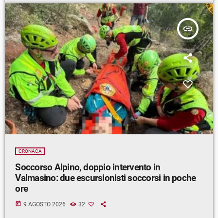
insert_link
CRONACA
Soccorso Alpino, doppio intervento in
Valmasino: due escursionisti soccorsi in poche
ore
today
9 AGOSTO 2026
32