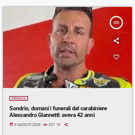
insert_link
CRONACA
Sondrio, domani i funerali del carabiniere
Alessandro Giannetti: aveva 42 anni
today
9 AGOSTO 2026
257