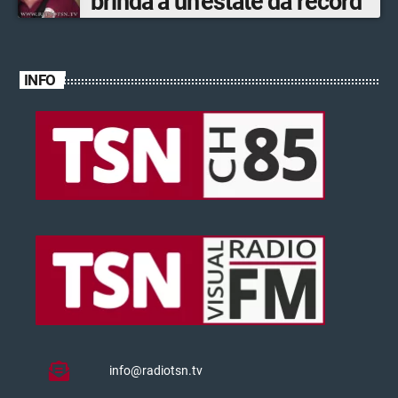
brinda a un’estate da record
INFO
info@radiotsn.tv