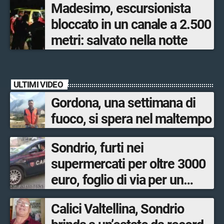
Madesimo, escursionista
bloccato in un canale a 2.500
metri: salvato nella notte
ULTIMI VIDEO
Gordona, una settimana di
fuoco, si spera nel maltempo
Sondrio, furti nei
supermercati per oltre 3000
euro, foglio di via per un
ventinovenne
Calici Valtellina, Sondrio