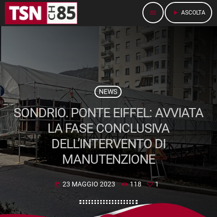
menu
play_arrow
ASCOLTA
NEWS
SONDRIO. PONTE EIFFEL: AVVIATA
LA FASE CONCLUSIVA
DELL’INTERVENTO DI
MANUTENZIONE
23 MAGGIO 2023
118
1
today