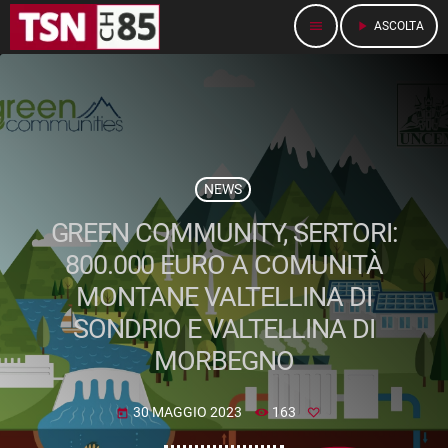
menu
play_arrow
ASCOLTA
NEWS
GREEN COMMUNITY, SERTORI:
800.000 EURO A COMUNITÀ
MONTANE VALTELLINA DI
SONDRIO E VALTELLINA DI
MORBEGNO
30 MAGGIO 2023
163
today