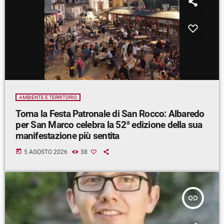
AMBIENTE E TERRITORIO
Torna la Festa Patronale di San Rocco: Albaredo
per San Marco celebra la 52ª edizione della sua
manifestazione più sentita
today
5 AGOSTO 2026
38
insert_link