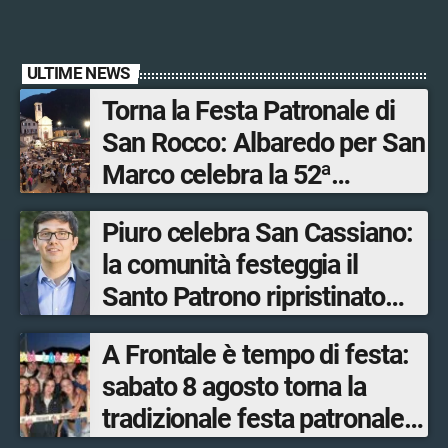
ULTIME NEWS
Torna la Festa Patronale di
San Rocco: Albaredo per San
Marco celebra la 52ª
edizione della sua
Piuro celebra San Cassiano:
manifestazione più sentita
la comunità festeggia il
Santo Patrono ripristinato
dopo quattro secoli
A Frontale è tempo di festa:
sabato 8 agosto torna la
tradizionale festa patronale