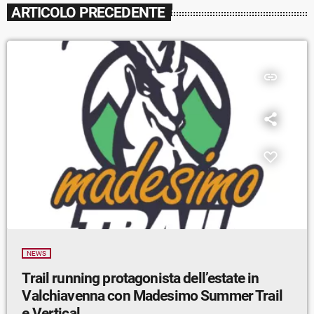
ARTICOLO PRECEDENTE
insert_link
NEWS
Trail running protagonista dell’estate in
Valchiavenna con Madesimo Summer Trail
e Vertical