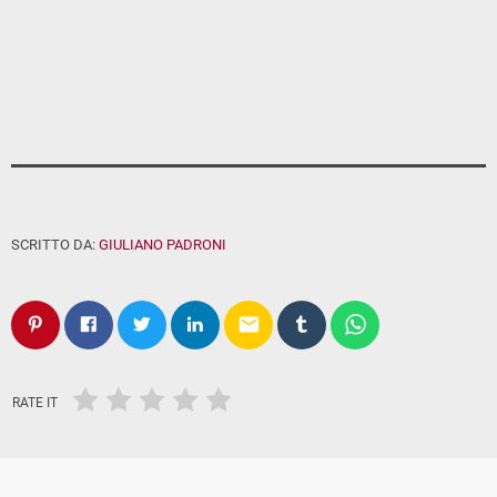
SCRITTO DA:
GIULIANO PADRONI
email
RATE IT