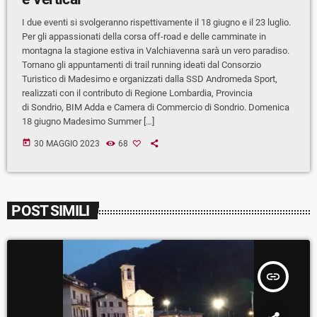
I due eventi si svolgeranno rispettivamente il 18 giugno e il 23 luglio.
Per gli appassionati della corsa off-road e delle camminate in
montagna la stagione estiva in Valchiavenna sarà un vero paradiso.
Tornano gli appuntamenti di trail running ideati dal Consorzio
Turistico di Madesimo e organizzati dalla SSD Andromeda Sport,
realizzati con il contributo di Regione Lombardia, Provincia
di Sondrio, BIM Adda e Camera di Commercio di Sondrio. Domenica
18 giugno Madesimo Summer […]
today
30 MAGGIO 2023
68
POST SIMILI
insert_link