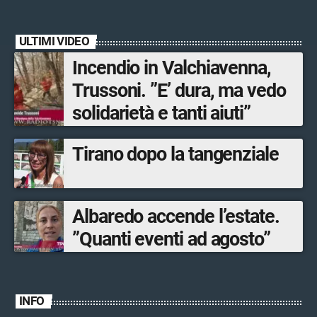
di San Lorenzo tra sapori
tipici, torneo di pallavolo e
ULTIMI VIDEO
musica dal vivo
Incendio in Valchiavenna,
Trussoni. ”E’ dura, ma vedo
solidarietà e tanti aiuti”
Tirano dopo la tangenziale
Albaredo accende l’estate.
”Quanti eventi ad agosto”
INFO