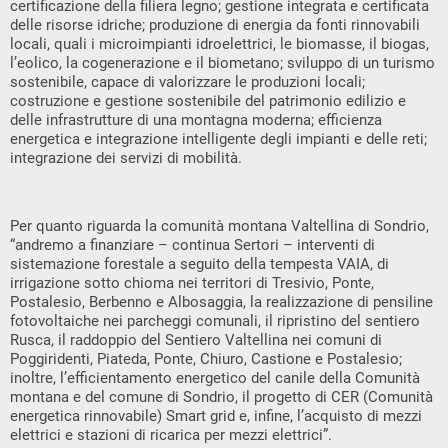
certificazione della filiera legno; gestione integrata e certificata
delle risorse idriche; produzione di energia da fonti rinnovabili
locali, quali i microimpianti idroelettrici, le biomasse, il biogas,
l’eolico, la cogenerazione e il biometano; sviluppo di un turismo
sostenibile, capace di valorizzare le produzioni locali;
costruzione e gestione sostenibile del patrimonio edilizio e
delle infrastrutture di una montagna moderna; efficienza
energetica e integrazione intelligente degli impianti e delle reti;
integrazione dei servizi di mobilità.
Per quanto riguarda la comunità montana Valtellina di Sondrio,
“andremo a finanziare – continua Sertori – interventi di
sistemazione forestale a seguito della tempesta VAIA, di
irrigazione sotto chioma nei territori di Tresivio, Ponte,
Postalesio, Berbenno e Albosaggia, la realizzazione di pensiline
fotovoltaiche nei parcheggi comunali, il ripristino del sentiero
Rusca, il raddoppio del Sentiero Valtellina nei comuni di
Poggiridenti, Piateda, Ponte, Chiuro, Castione e Postalesio;
inoltre, l’efficientamento energetico del canile della Comunità
montana e del comune di Sondrio, il progetto di CER (Comunità
energetica rinnovabile) Smart grid e, infine, l’acquisto di mezzi
elettrici e stazioni di ricarica per mezzi elettrici”.