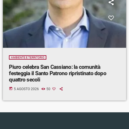
AMBIENTE E TERRITORIO
Piuro celebra San Cassiano: la comunità
festeggia il Santo Patrono ripristinato dopo
quattro secoli
today
5 AGOSTO 2026
50