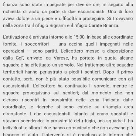
finanza sono state impegnate per diverse ore, in seguito alla
richiesta di aiuto da parte di due escursionisti. Uno di loro
aveva dolore a un piede e difficoltà a proseguire. Si trovavano
nella zona tra il rifugio Bignami e il rifugio Carate Brianza.
L’attivazione è arrivata intorno alle 15:00. In base alle coordinate
fornite, i soccorritori – una decina quelli impegnati nelle
operazioni – sono partiti. L’elicottero messo a disposizione
dalla GdF, arrivato da Varese, ha portato in quota alcune
squadre e ha effettuato un sorvolo. Nel frattempo altre squadre
territoriali hanno perlustrato a piedi i sentieri. Dopo il primo
contatto, però, non è più stato possibile comunicare con gli
escursionisti. L’elicottero ha continuato il sorvolo, mentre le
squadre proseguivano sui sentieri; dal momento che non
c’erano riscontri in prossimità della zona indicata dalle
coordinate, le ricerche si sono estese su un’ampia area
circostante. I due escursionisti intanto si erano spostati e
stavano scendendo: in prossimità del rifugio, una squadra li ha
individuati e allora i due hanno comunicato che non avevano più
bisogno di aiuto. L’intervento si è concluso alle intorno alle