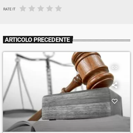
RATE IT
ARTICOLO PRECEDENTE
insert_link