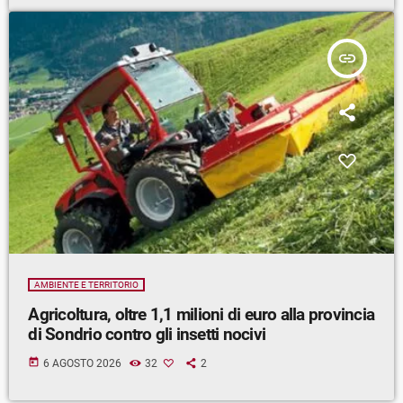
insert_link
AMBIENTE E TERRITORIO
Agricoltura, oltre 1,1 milioni di euro alla provincia
di Sondrio contro gli insetti nocivi
today
6 AGOSTO 2026
32
2