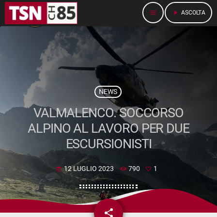
menu
play_arrow
ASCOLTA
NEWS
VALMALENCO. SOCCORSO
ALPINO AL LAVORO PER DUE
ESCURSIONISTI
12 LUGLIO 2023
790
1
today
share
email