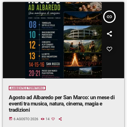
insert_link
AMBIENTE E TERRITORIO
Agosto ad Albaredo per San Marco: un mese di
eventi tra musica, natura, cinema, magia e
tradizioni
today
6 AGOSTO 2026
14