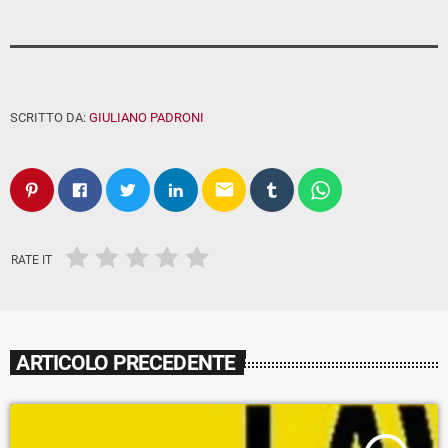
SCRITTO DA:
GIULIANO PADRONI
email
RATE IT
ARTICOLO PRECEDENTE