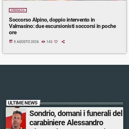
CRONACA
Soccorso Alpino, doppio intervento in
Valmasino: due escursionisti soccorsi in poche
ore
today
9 AGOSTO 2026
145
ULTIME NEWS
Sondrio, domani i funerali del
carabiniere Alessandro