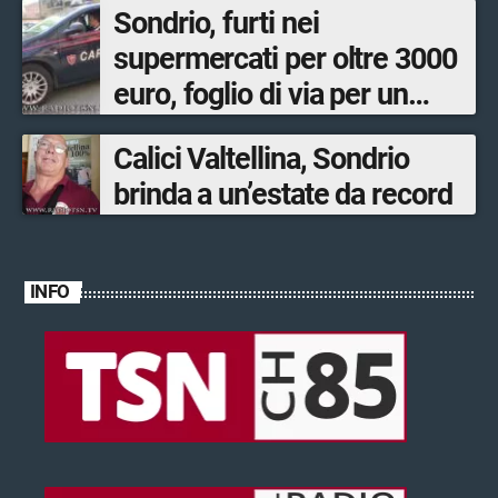
Sondrio, furti nei
supermercati per oltre 3000
euro, foglio di via per un
ventinovenne
Calici Valtellina, Sondrio
brinda a un’estate da record
INFO