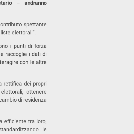
etario – andranno
contributo spettante
ste elettorali”.
no i punti di forza
 raccoglie i dati di
nteragire con le altre
 rettifica dei propri
elettorali, ottenere
n cambio di residenza
efficiente tra loro,
standardizzando le