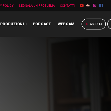
Y POLICY
SEGNALA UN PROBLEMA
CONTATTI
PRODUZIONI
PODCAST
WEBCAM
play_arrow
ASCOLTA