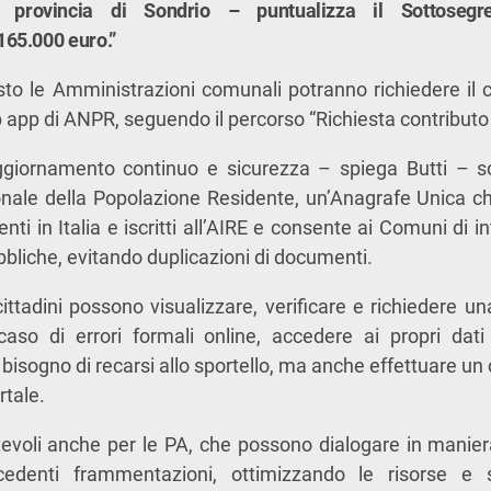
 provincia di Sondrio – puntualizza il Sottosegr
65.000 euro.”
sto le Amministrazioni comunali potranno richiedere il 
pp di ANPR, seguendo il percorso “Richiesta contributo li
 aggiornamento continuo e sicurezza – spiega Butti – so
nale della Popolazione Residente, un’Anagrafe Unica che
identi in Italia e iscritti all’AIRE e consente ai Comuni di i
bliche, evitando duplicazioni di documenti.
ittadini possono visualizzare, verificare e richiedere una
caso di errori formali online, accedere ai propri dati 
ù bisogno di recarsi allo sportello, ma anche effettuare u
rtale.
evoli anche per le PA, che possono dialogare in maniera 
edenti frammentazioni, ottimizzando le risorse e 