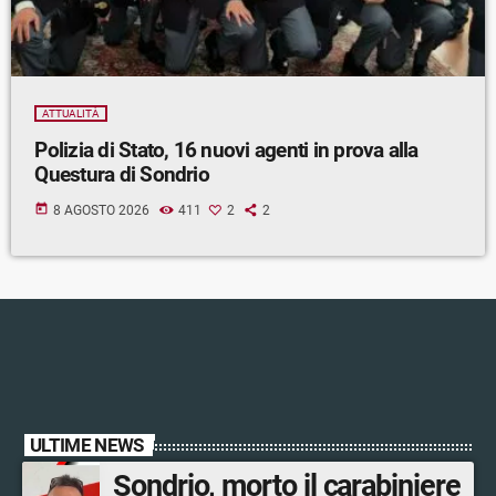
ATTUALITÀ
Polizia di Stato, 16 nuovi agenti in prova alla
Questura di Sondrio
today
8 AGOSTO 2026
411
2
2
ULTIME NEWS
Sondrio, morto il carabiniere