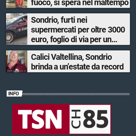
fuoco, si spera nel maltempo
Sondrio, furti nei
supermercati per oltre 3000
euro, foglio di via per un
ventinovenne
Calici Valtellina, Sondrio
brinda a un’estate da record
INFO