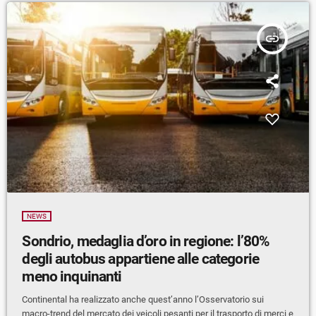
insert_link
NEWS
Sondrio, medaglia d’oro in regione: l’80%
degli autobus appartiene alle categorie
meno inquinanti
Continental ha realizzato anche quest’anno l’Osservatorio sui
macro-trend del mercato dei veicoli pesanti per il trasporto di merci e