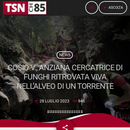
menu
play_arrow
ASCOLTA
NEWS
COSIO V., ANZIANA CERCATRICE DI
FUNGHI RITROVATA VIVA
NELL’ALVEO DI UN TORRENTE
28 LUGLIO 2023
946
today
share
email