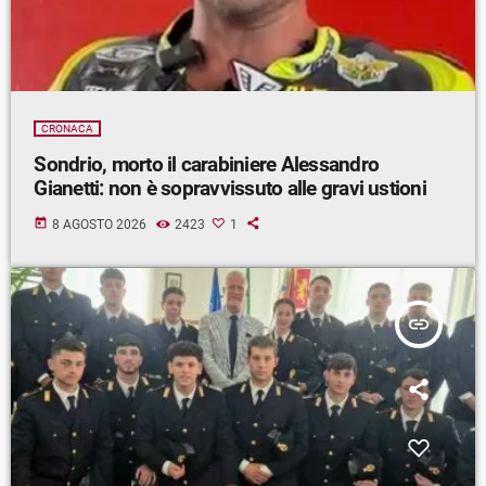
CRONACA
Sondrio, morto il carabiniere Alessandro
Gianetti: non è sopravvissuto alle gravi ustioni
today
8 AGOSTO 2026
2423
1
insert_link