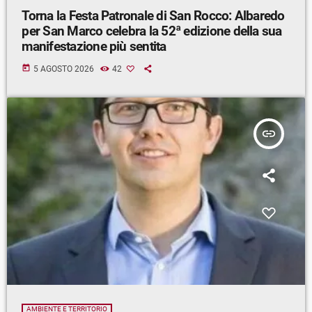
Torna la Festa Patronale di San Rocco: Albaredo
per San Marco celebra la 52ª edizione della sua
manifestazione più sentita
today
5 AGOSTO 2026
42
insert_link
AMBIENTE E TERRITORIO