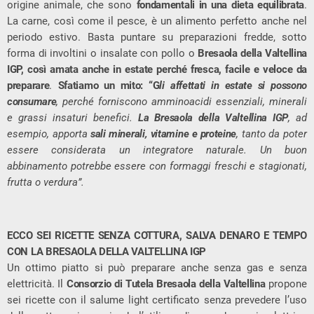
origine animale, che sono
fondamentali in una dieta equilibrata
.
La carne, così come il pesce, è un alimento perfetto anche nel
periodo estivo. Basta puntare su preparazioni fredde, sotto
forma di involtini o insalate con pollo o
Bresaola della Valtellina
IGP, così amata anche in estate perché fresca, facile e veloce da
preparare
.
Sfatiamo un mito: “G
li affettati in estate si possono
consumare
, perché forniscono amminoacidi essenziali, minerali
e grassi insaturi benefici.
La Bresaola della Valtellina IGP
, ad
esempio, apporta
sali minerali, vitamine e proteine
, tanto da poter
essere considerata un integratore naturale. Un buon
abbinamento potrebbe essere con formaggi freschi e stagionati,
frutta o verdura”.
ECCO SEI RICETTE SENZA COTTURA, SALVA DENARO E TEMPO
CON LA BRESAOLA DELLA VALTELLINA IGP
Un ottimo piatto si può preparare anche senza gas e senza
elettricità. Il
Consorzio di Tutela Bresaola della Valtellina
propone
sei ricette con il salume light certificato senza prevedere l’uso