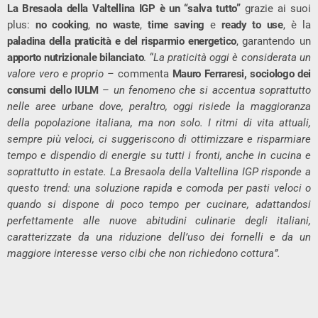
La Bresaola della Valtellina IGP è un “salva tutto”
grazie ai suoi
plus:
no cooking
,
no waste
,
time saving
e
ready to use
, è la
paladina della praticità e del risparmio energetico
, garantendo un
apporto nutrizionale bilanciato
. “
La praticità oggi è considerata un
valore vero e proprio –
commenta
Mauro Ferraresi, sociologo dei
consumi dello IULM
–
un fenomeno che si accentua soprattutto
nelle aree urbane dove, peraltro, oggi risiede la maggioranza
della popolazione italiana, ma non solo. I ritmi di vita attuali,
sempre più veloci, ci suggeriscono di ottimizzare e risparmiare
tempo e dispendio di energie su tutti i fronti, anche in cucina e
soprattutto in estate. La Bresaola della Valtellina IGP risponde a
questo trend: una soluzione rapida e comoda per pasti veloci o
quando si dispone di poco tempo per cucinare, adattandosi
perfettamente alle nuove abitudini culinarie degli italiani,
caratterizzate da una riduzione dell’uso dei fornelli e da un
maggiore interesse verso cibi che non richiedono cottura”.