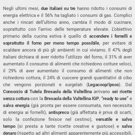
Negli ultimi mesi,
due italiani su tre
hanno ridotto i consumi di
energia elettrica e il 56% ha tagliato i consumi di gas. Complici
anche i rincari dell’ultimo anno, cambia il modo di cucinare,
soprattutto con l’arrivo delle temperature elevate. L’obiettivo
primario della cucina estiva è quello di
accendere i fornelli e
soprattutto il forno per meno tempo possibile
, per evitare di
scaldare ancora di più gli ambienti in cui viviamo. Il 47% degli
italiani dichiara di aver ridotto l’utilizzo del forno, il 31% di aver
aumentato il consumo di alimenti che richiedono cotture veloci,
il 29% di aver aumentato il consumo di alimenti che non
richiedono cottura, il 24% di cuocere grandi quantitativi di cibo
che vengono porzionati e surgelati (
Legacoop/Ipsos
). Dal
Consorzio di Tutela Bresaola della Valtellina
arrivano
sei ricette
senza cottura
con la
Bresaola della Valtellina IGP
,
“ready to use”
e
salva energia
(già pronta per essere consumata, non necessita
di energia ai fornelli),
antispreco
(già affettata è priva di scarti,
solo la confezione finisce nel cestino),
versatile e salva
tempo
(si presta a tante ricette creative e gustose) e
salva
denaro
(rispetto ad altri alimenti apparentemente più accessibili,