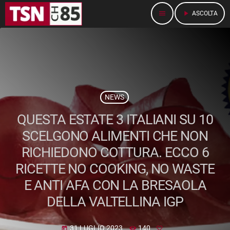
menu
play_arrow
ASCOLTA
NEWS
QUESTA ESTATE 3 ITALIANI SU 10
SCELGONO ALIMENTI CHE NON
RICHIEDONO COTTURA. ECCO 6
RICETTE NO COOKING, NO WASTE
E ANTI AFA CON LA BRESAOLA
DELLA VALTELLINA IGP
31 LUGLIO 2023
140
today