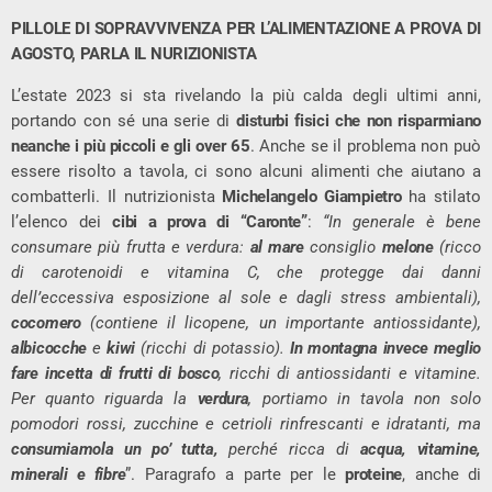
PILLOLE DI SOPRAVVIVENZA PER L’ALIMENTAZIONE A PROVA DI
AGOSTO, PARLA IL NURIZIONISTA
L’estate 2023 si sta rivelando la più calda degli ultimi anni,
portando con sé una serie di
disturbi fisici che non risparmiano
neanche i più piccoli e gli over 65
. Anche se il problema non può
essere risolto a tavola, ci sono alcuni alimenti che aiutano a
combatterli. Il nutrizionista
Michelangelo Giampietro
ha stilato
l’elenco dei
cibi a prova di “Caronte”
:
“In generale è bene
consumare più frutta e verdura:
al mare
consiglio
melone
(ricco
di carotenoidi e vitamina C, che protegge dai danni
dell’eccessiva esposizione al sole e dagli stress ambientali),
cocomero
(contiene il licopene, un importante antiossidante),
albicocche
e
kiwi
(ricchi di potassio).
In montagna invece meglio
fare incetta di frutti di bosco
, ricchi di antiossidanti e vitamine.
Per quanto riguarda la
verdura
, portiamo in tavola non solo
pomodori rossi, zucchine e cetrioli rinfrescanti e idratanti, ma
consumiamola un po’ tutta,
perché ricca di
acqua, vitamine,
minerali e fibre
”. Paragrafo a parte per le
proteine
, anche di