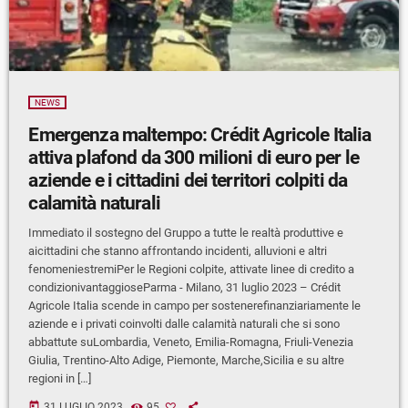
NEWS
Emergenza maltempo: Crédit Agricole Italia
attiva plafond da 300 milioni di euro per le
aziende e i cittadini dei territori colpiti da
calamità naturali
Immediato il sostegno del Gruppo a tutte le realtà produttive e
aicittadini che stanno affrontando incidenti, alluvioni e altri
fenomeniestremiPer le Regioni colpite, attivate linee di credito a
condizionivantaggioseParma - Milano, 31 luglio 2023 – Crédit
Agricole Italia scende in campo per sostenerefinanziariamente le
aziende e i privati coinvolti dalle calamità naturali che si sono
abbattute suLombardia, Veneto, Emilia-Romagna, Friuli-Venezia
Giulia, Trentino-Alto Adige, Piemonte, Marche,Sicilia e su altre
regioni in […]
today
31 LUGLIO 2023
95