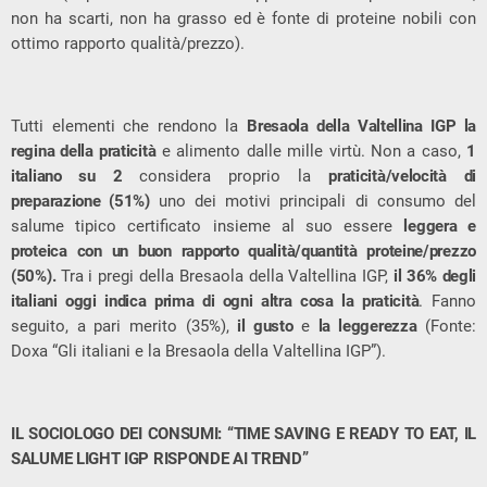
non ha scarti, non ha grasso ed è fonte di proteine nobili con
ottimo rapporto qualità/prezzo).
Tutti elementi che rendono la
Bresaola della Valtellina IGP la
regina della praticità
e alimento dalle mille virtù. Non a caso,
1
italiano su 2
considera proprio la
praticità/velocità di
preparazione (51%)
uno dei motivi principali di consumo del
salume tipico certificato insieme al suo essere
leggera e
proteica con un buon rapporto qualità/quantità proteine/prezzo
(50%).
Tra i pregi della Bresaola della Valtellina IGP,
il 36% degli
italiani oggi indica prima di ogni altra cosa la praticità
. Fanno
seguito, a pari merito (35%),
il gusto
e
la leggerezza
(Fonte:
Doxa “Gli italiani e la Bresaola della Valtellina IGP”).
IL SOCIOLOGO DEI CONSUMI: “TIME SAVING E READY TO EAT, IL
SALUME LIGHT IGP RISPONDE AI TREND”