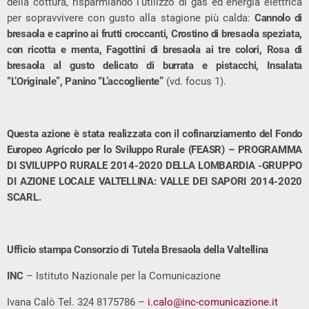
della cottura, risparmiando l’utilizzo di gas ed energia elettrica
per sopravvivere con gusto alla stagione più calda:
Cannolo di
bresaola e caprino ai frutti croccanti, Crostino di bresaola speziata,
con ricotta e menta, Fagottini di bresaola ai tre colori, Rosa di
bresaola al gusto delicato di burrata e pistacchi, Insalata
“L’Originale”, Panino “L’accogliente”
(vd. focus 1).
Questa azione è stata realizzata con il cofinanziamento del Fondo
Europeo Agricolo per lo Sviluppo Rurale (FEASR) – PROGRAMMA
DI SVILUPPO RURALE 2014-2020 DELLA LOMBARDIA -GRUPPO
DI AZIONE LOCALE VALTELLINA: VALLE DEI SAPORI 2014-2020
SCARL.
Ufficio stampa Consorzio di Tutela Bresaola della Valtellina
INC
– Istituto Nazionale per la Comunicazione
Ivana Calò Tel. 324 8175786 –
i.calo@inc-comunicazione.it