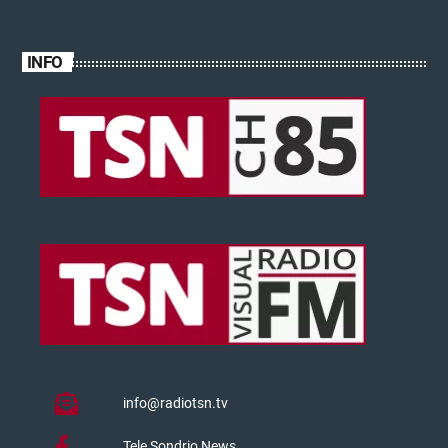
INFO
info@radiotsn.tv
Tele Sondrio News