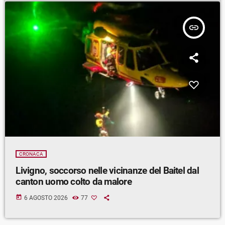
insert_link
CRONACA
Livigno, soccorso nelle vicinanze del Baitel dal
canton uomo colto da malore
today
6 AGOSTO 2026
77