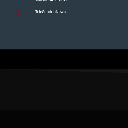
TeleSondrioNews