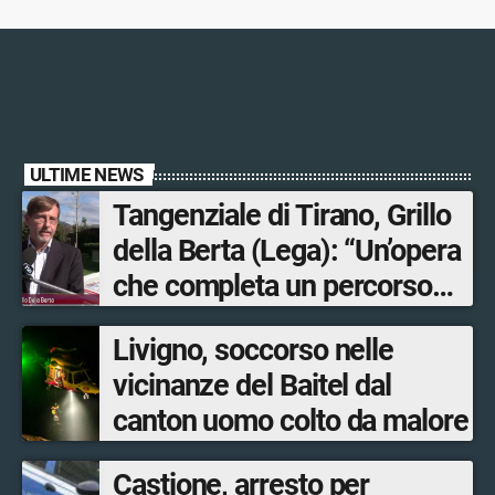
ULTIME NEWS
Tangenziale di Tirano, Grillo
della Berta (Lega): “Un’opera
che completa un percorso
avviato anni fa. Ora avanti
Livigno, soccorso nelle
con la Tartano-Sondrio”
vicinanze del Baitel dal
canton uomo colto da malore
Castione, arresto per