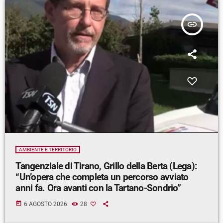
insert_link
AMBIENTE E TERRITORIO
Tangenziale di Tirano, Grillo della Berta (Lega):
“Un’opera che completa un percorso avviato
anni fa. Ora avanti con la Tartano-Sondrio”
today
6 AGOSTO 2026
28