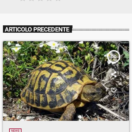
ARTICOLO PRECEDENTE
insert_link
NEWS