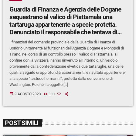
Guardia di Finanza e Agenzia delle Dogane
sequestrano al valico di Piattamala una
tartaruga appartenente a specie protetta.
Denunciato il responsabile che tentava di
importarla dalla Svizzera
I finanzieri del comando provinciale della Guardia di Finanza di
Sondrio unitamente ai funzionari dell’Agenzia Dogane e Monopoli di
Tirano, nel corso di un controllo presso il valico di Piattamala, al
confine con la Svizzera, hanno rinvenuto all’interno di un veicolo
proveniente dalla confederazione elvetica due tartarughe, una delle
quali, a seguito di approfonditi accertamenti, è risultata appartenere
alla specie “testudo hermanni”, protetta dalla convenzione di
Washington. Poiché il soggetto […]
today
9 AGOSTO 2023
111
POST SIMILI