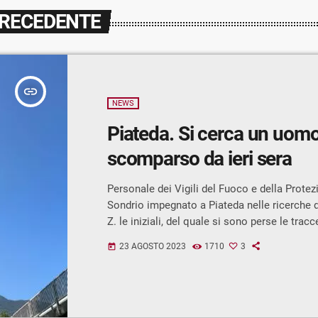
PRECEDENTE
insert_link
NEWS
Piateda. Si cerca un uom
scomparso da ieri sera
Personale dei Vigili del Fuoco e della Protezi
Sondrio impegnato a Piateda nelle ricerche 
Z. le iniziali, del quale si sono perse le tracc
di ieri. Sul luogo è stato allestito un coman
23 AGOSTO 2023
1710
3
today
VVF ed una centrale operativa della Protezion
passare meglio al setaccio il territorio, son
uso un elicottero, i droni con termorilevatore