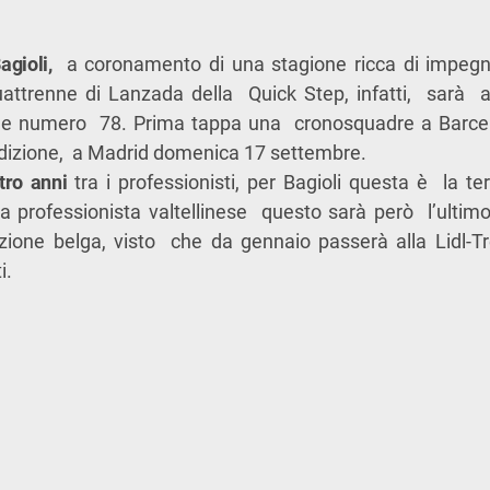
agioli,
a coronamento di una stagione ricca di impegni
attrenne di Lanzada della Quick Step, infatti, sarà ai
one numero 78. Prima tappa una cronosquadre a Barcel
dizione, a Madrid domenica 17 settembre.
tro anni
tra i professionisti, per Bagioli questa è la t
ista professionista valtellinese questo sarà però l’ultim
zione belga, visto che da gennaio passerà alla Lidl-T
i.