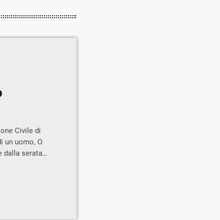
o
one Civile di
di un uomo, O.
e dalla serata
do avanzato
e Civile: per
o attualmente in
 ed è stato […]