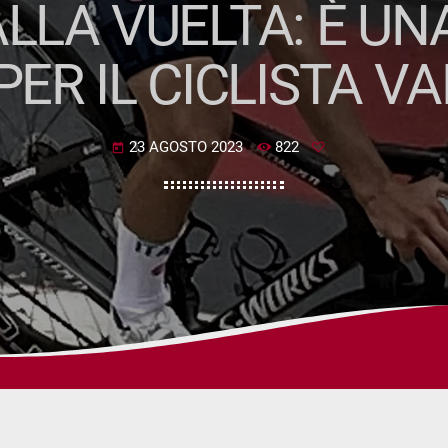
ALLA VUELTA: È U
ER IL CICLISTA V
23 AGOSTO 2023
822
today