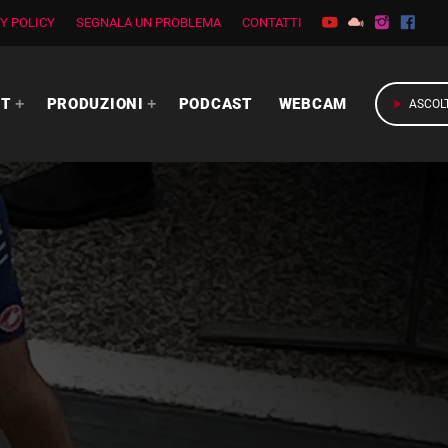
Y POLICY
SEGNALA UN PROBLEMA
CONTATTI
RT
PRODUZIONI
PODCAST
WEBCAM
play_arrow
ASCOL