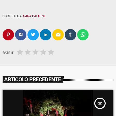
SCRITTO DA:
SARA BALDINI
email
RATE IT
ARTICOLO PRECEDENTE
insert_link