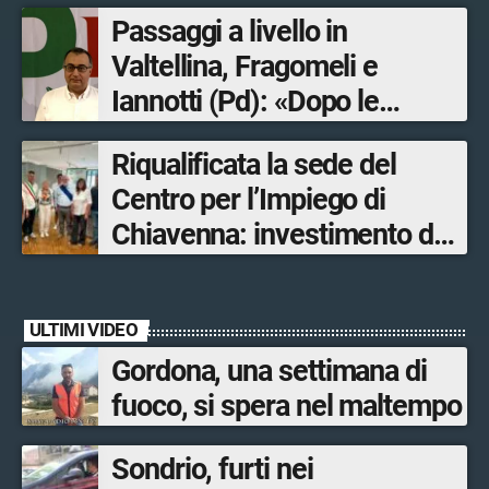
Passaggi a livello in
Valtellina, Fragomeli e
Iannotti (Pd): «Dopo le
Olimpiadi solo un terzo delle
Riqualificata la sede del
opere sostitutive sarà
Centro per l’Impiego di
ultimato entro il 2026»
Chiavenna: investimento da
quasi 250mila euro
ULTIMI VIDEO
Gordona, una settimana di
fuoco, si spera nel maltempo
Sondrio, furti nei