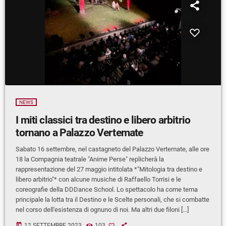
NEWS
I miti classici tra destino e libero arbitrio
tornano a Palazzo Vertemate
Sabato 16 settembre, nel castagneto del Palazzo Vertemate, alle ore
18 la Compagnia teatrale "Anime Perse" replicherà la
rappresentazione del 27 maggio intitolata *"Mitologia tra destino e
libero arbitrio"* con alcune musiche di Raffaello Torrisi e le
coreografie della DDDance School. Lo spettacolo ha come tema
principale la lotta tra il Destino e le Scelte personali, che si combatte
nel corso dell'esistenza di ognuno di noi. Ma altri due filoni […]
today
12 SETTEMBRE 2023
103