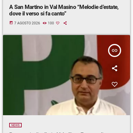
A San Martino in Val Masino “Melodie d’estate,
dove il verso si fa canto”
today
7 AGOSTO 2026
100
insert_link
NEWS