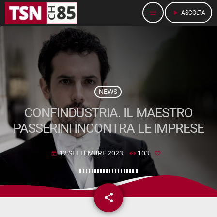
menu
play_arrow
ASCOLTA
NEWS
CONFINDUSTRIA. IL MAESTRO
PASSERINI INCONTRA LE IMPRESE
12 SETTEMBRE 2023
103
today
share
email