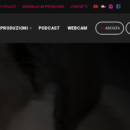
Y POLICY
SEGNALA UN PROBLEMA
CONTATTI
PRODUZIONI
PODCAST
WEBCAM
play_arrow
ASCOLTA