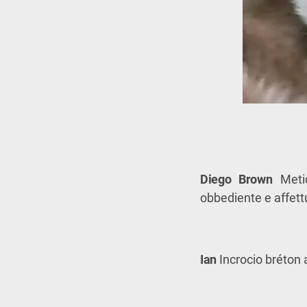
Diego Brown
Metic
obbediente e affett
Ian
Incrocio bréton a