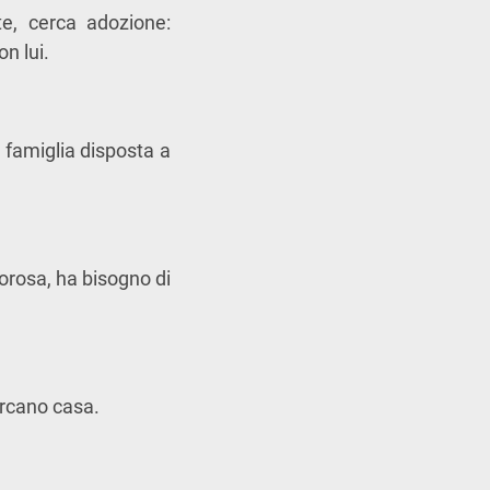
te, cerca adozione:
n lui.
a famiglia disposta a
orosa, ha bisogno di
ercano casa.