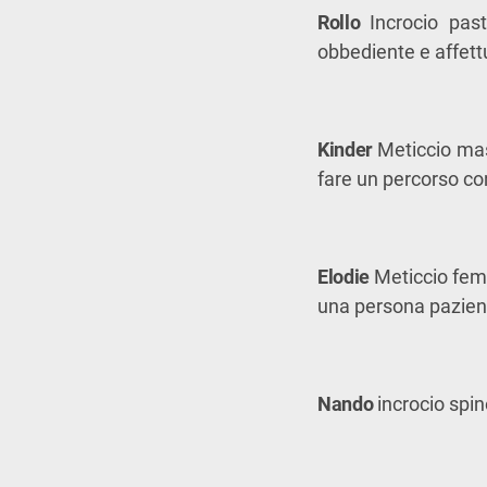
Rollo
Incrocio past
obbediente e affett
Kinder
Meticcio masc
fare un percorso con
Elodie
Meticcio femm
una persona paziente
Nando
incrocio spin