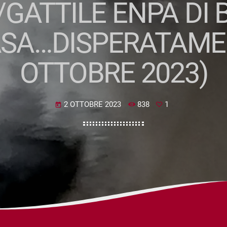
/GATTILE ENPA DI 
SA…DISPERATAMEN
OTTOBRE 2023)
2 OTTOBRE 2023
838
1
today