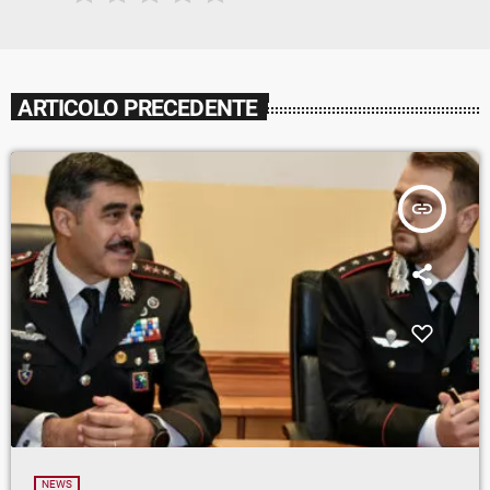
ARTICOLO PRECEDENTE
insert_link
NEWS