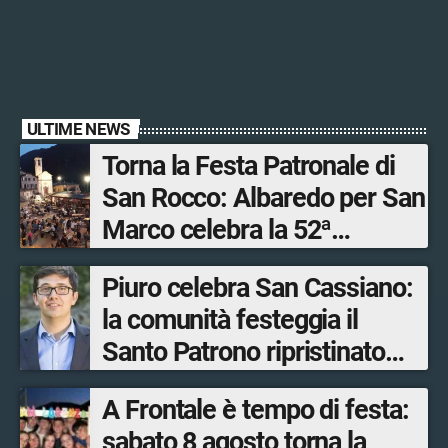
ULTIME NEWS
Torna la Festa Patronale di
San Rocco: Albaredo per San
Marco celebra la 52ª
edizione della sua
Piuro celebra San Cassiano:
manifestazione più sentita
la comunità festeggia il
Santo Patrono ripristinato
dopo quattro secoli
A Frontale è tempo di festa:
sabato 8 agosto torna la