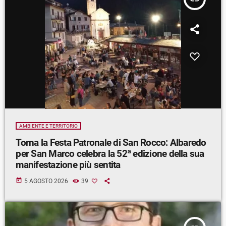
AMBIENTE E TERRITORIO
Torna la Festa Patronale di San Rocco: Albaredo
per San Marco celebra la 52ª edizione della sua
manifestazione più sentita
today
5 AGOSTO 2026
39