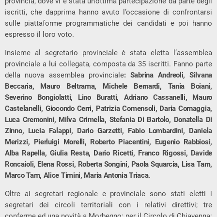
provincia, dove vi è stata un’ottima partecipazione da parte degli
iscritti, che dapprima hanno avuto l’occasione di confrontarsi
sulle piattaforme programmatiche dei candidati e poi hanno
espresso il loro voto.
Insieme al segretario provinciale è stata eletta l’assemblea
provinciale a lui collegata, composta da 35 iscritti. Fanno parte
della nuova assemblea provinciale
: Sabrina Andreoli, Silvana
Beccaria, Mauro Beltrama, Michele Bernardi, Tania Boiani,
Severino Bongiolatti, Lino Buratti, Adriano Cassanelli, Mauro
Castelanelli, Giocondo Cerri, Patrizia Comensoli, Daria Cornaggia,
Luca Cremonini, Milva Crimella, Stefania Di Bartolo, Donatella Di
Zinno, Lucia Falappi, Dario Garzetti, Fabio Lombardini, Daniela
Merizzi, Pierluigi Morelli, Roberto Piacentini, Eugenio Rabbiosi,
Alba Rapella, Giulia Resta, Dario Ricetti, Franco Rigossi, Davide
Roncaioli, Elena Rossi, Roberta Songini, Paola Squarcia, Lisa Tam,
Marco Tam, Alice Timini, Maria Antonia Triaca
.
Oltre ai segretari regionale e provinciale sono stati eletti i
segretari dei circoli territoriali con i relativi direttivi; tre
conferme ed una novità a Morbegno: per il Circolo di Chiavenna: