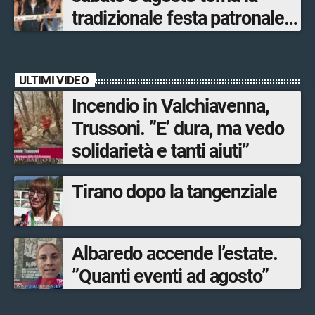
tradizionale festa patronale
di San Lorenzo tra sapori
tipici, torneo di pallavolo e
ULTIMI VIDEO
musica dal vivo
Incendio in Valchiavenna,
Trussoni. ”E’ dura, ma vedo
solidarietà e tanti aiuti”
Tirano dopo la tangenziale
Albaredo accende l’estate.
”Quanti eventi ad agosto”