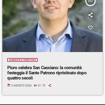
insert_link
AMBIENTE E TERRITORIO
Piuro celebra San Cassiano: la comunità
festeggia il Santo Patrono ripristinato dopo
quattro secoli
today
5 AGOSTO 2026
51