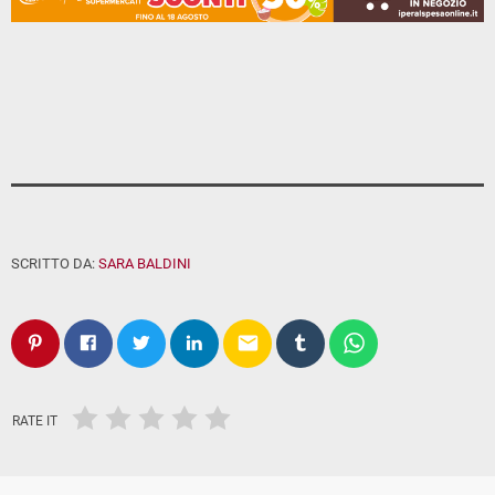
SCRITTO DA:
SARA BALDINI
email
RATE IT