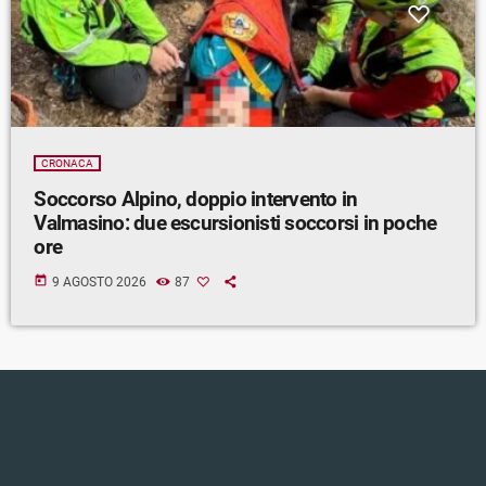
CRONACA
Soccorso Alpino, doppio intervento in
Valmasino: due escursionisti soccorsi in poche
ore
today
9 AGOSTO 2026
87