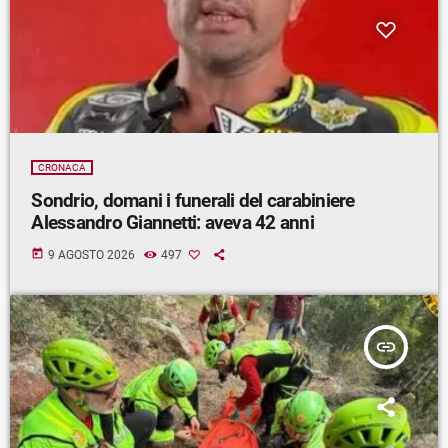
CRONACA
Sondrio, domani i funerali del carabiniere
Alessandro Giannetti: aveva 42 anni
today
9 AGOSTO 2026
497
insert_link