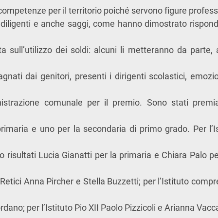
competenze per il territorio poiché servono
f
igure profess
, diligenti e anche saggi, come hanno dimostrato rispo
a sull’utilizzo dei soldi: alcuni li metteranno da parte, 
gnati dai genitori, presenti i dirigenti scolastici, emozi
nistrazione comunale per il premio. Sono stati premi
rimaria e uno per la secondaria di primo grado. Per l’
o risultati
Lucia Gianatti
per la primaria e
Chiara Palo
pe
Retici
Anna Pircher
e
Stella Buzzetti
; per l’Istituto comp
ordano
; per l’Istituto Pio XII
Paolo Pizzicoli
e
Arianna Vacca