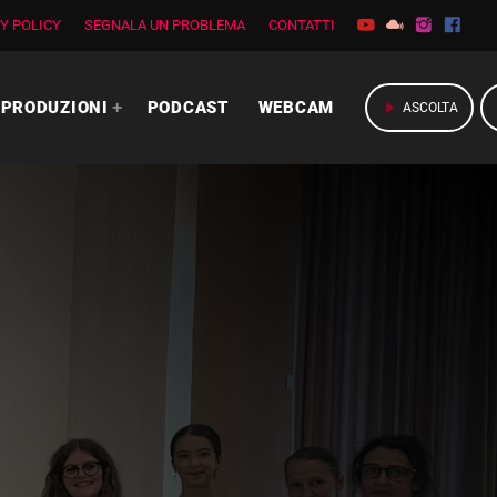
Y POLICY
SEGNALA UN PROBLEMA
CONTATTI
PRODUZIONI
PODCAST
WEBCAM
play_arrow
ASCOLTA