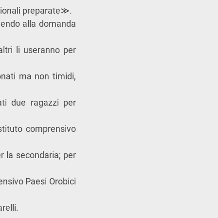
ionali preparate
≫
.
ndendo alla domanda
altri li useranno per
onati ma non timidi,
ati due ragazzi per
Istituto comprensivo
r la secondaria; per
rensivo Paesi Orobici
relli
.