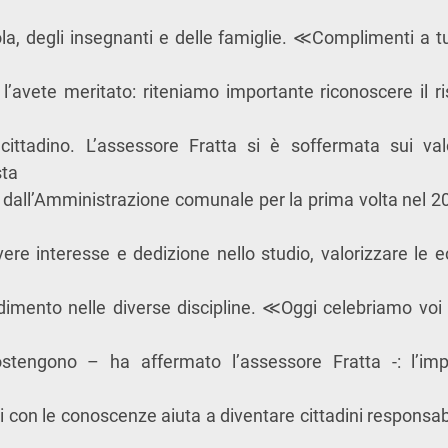
la, degli insegnanti e delle famiglie.
≪
Complimenti a tu
i l’avete meritato: riteniamo importante riconoscere il ri
cittadino. L’assessore Fratta si è so
ff
ermata sui va
sta
 dall’Amministrazione comunale per la prima volta nel 201
re interesse e dedizione nello studio, valorizzare le e
ndimento nelle diverse discipline.
≪
Oggi celebriamo voi
sostengono – ha a
ff
ermato l’assessore Fratta -: l’i
i con le conoscenze aiuta a diventare cittadini responsabi