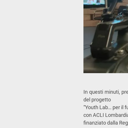
In questi minuti, p
del progetto
“Youth Lab… per il f
con ACLI Lombardi
finan
ziato dalla
R
eg