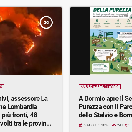
insert_link
IO
AMBIENTE E TERRITORIO
ivi, assessore La
A Bormio apre il Sentiero della
ne Lombardia
Purezza con il Par
più fronti, 48
dello Stelvio e Bo
volti tra le province
6 AGOSTO 2026
241
today
drio, Milano e