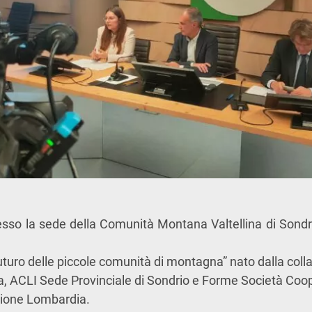
resso la sede della Comunità Montana Valtellina di Sondr
uturo delle
piccole comunità di montagna”
nato dalla col
a,
ACLI
Sede Provinciale di Sondrio
e
F
orme Società Coop
ione Lombardia.