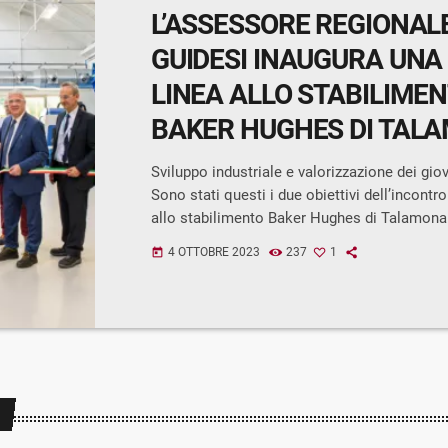
L’ASSESSORE REGIONAL
GUIDESI INAUGURA UNA
LINEA ALLO STABILIME
BAKER HUGHES DI TAL
Sviluppo industriale e valorizzazione dei giov
Sono stati questi i due obiettivi dell’incontr
allo stabilimento Baker Hughes di Talamona
anche la partecipazione dell’Assessore allo 
4 OTTOBRE 2023
237
1
today
Economico di Regione Lombardia Guido Guid
Sindaco di Talamona e Presidente della Prov
Sondrio Davide Menegola, accolti per Baker
Paolo Ruggeri, Direttore Affari Istituzionali e
Vicepresidente Nuovo Pignone, Walter Amaya
Manufacturing Gas Technology Equipment, [