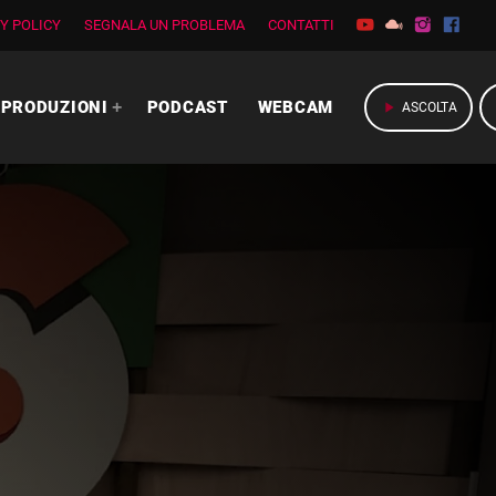
Y POLICY
SEGNALA UN PROBLEMA
CONTATTI
PRODUZIONI
PODCAST
WEBCAM
play_arrow
ASCOLTA