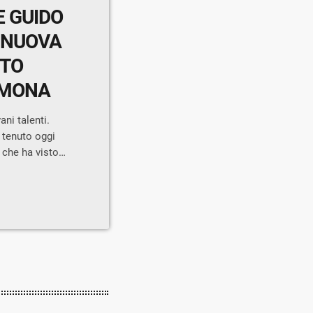
E GUIDO
 NUOVA
NTO
AMONA
ani talenti.
o tenuto oggi
 che ha visto
Sviluppo
esi, del
incia di
 Hughes da
, Direttore
…]