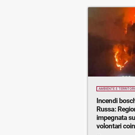
AMBIENTE E TERRITOR
Incendi bosch
Russa: Regio
impegnata su 
volontari coin
di Lecco, Son