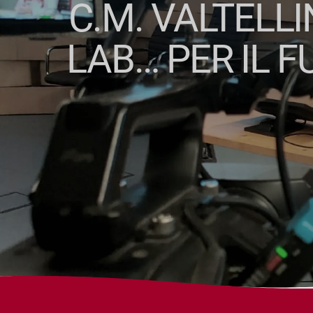
C.M. VALTELL
LAB… PER IL 