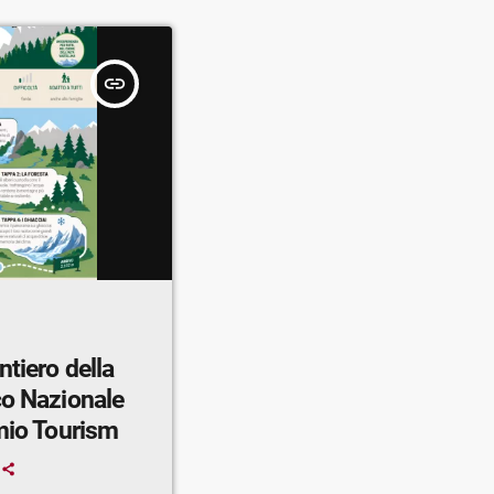
insert_link
co Nazionale
rmio Tourism