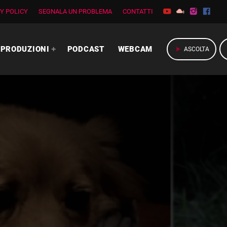
Y POLICY
SEGNALA UN PROBLEMA
CONTATTI
PRODUZIONI
PODCAST
WEBCAM
play_arrow
ASCOLTA