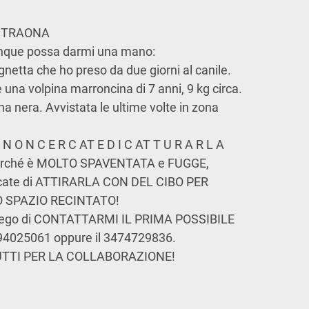
 TRAONA
unque possa darmi una mano:
netta che ho preso da due giorni al canile.
una volpina marroncina di 7 anni, 9 kg circa.
ina
nera.
Avvistata
le
ultime
volte
in
zona
N O N
C E R C AT E
D I
C AT T U R A R L A
rché
è
MOLTO
SPAVENTATA
e
FUGGE,
cate
di
ATTIRARLA
CON
DEL
CIBO
PER
 SPAZIO RECINTATO!
 prego di CONTATTARMI IL PRIMA POSSIBILE
94025061
oppure il 3474729836.
UTTI PER LA COLLABORAZIONE!