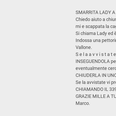
SMARRITA LADY A
Chiedo aiuto a chi
mi e scappata la cag
Si chiama Lady ed è 
Indossa
una
pettor
Vallone.
S e
l a
a v v i s t a t e
INSEGUENDOLA
pe
eventualmente
cer
CHIUDERLA IN UNO
Se la avvistate vi
CHIAMANDO IL 33
GRAZIE MILLE A T
Marco.