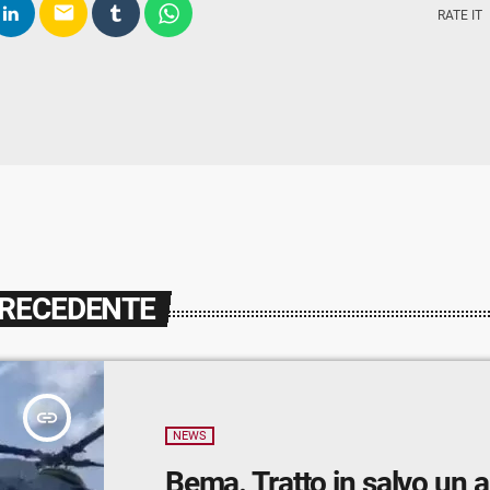
email
RATE IT
PRECEDENTE
insert_link
NEWS
Bema. Tratto in salvo un a