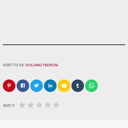
SCRITTO DA:
GIULIANO PADRONI
email
RATE IT