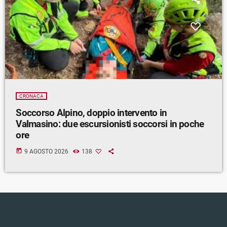
CRONACA
Soccorso Alpino, doppio intervento in
Valmasino: due escursionisti soccorsi in poche
ore
today
9 AGOSTO 2026
138