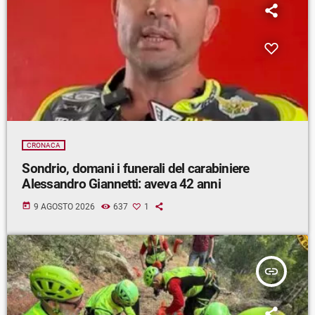
CRONACA
Sondrio, domani i funerali del carabiniere
Alessandro Giannetti: aveva 42 anni
today
9 AGOSTO 2026
637
1
insert_link