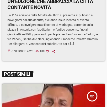
UN’EDIZIONE CHE ABBRACCIA LA CITTÀ
CON TANTE NOVITÀ
La 116a edizione della Mostra del Bitto si presenta al pubblico a
nove giorni dal suo debutto, svelando lasua identità di evento
diffuso, a coinvolgere tutto il centro di Morbegno, partendo dalla
piazza S. Antonio,con l'auditorium e l'antico convento, fino ai
giardinetti sul Bitto, passando per le piazze San Giovanni eCaduti, le
vie Vanoni, Garibaldi e Nani, inglobando il moderno Palazzo Oratorio.
Per allargarsi ai ventiesercizi pubblici, tra bar e […]
today
6 OTTOBRE 2023
188
POST SIMILI
insert_link