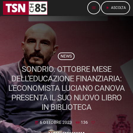
menu
play_arrow
ASCOLTA
NEWS
SONDRIO. OTTOBRE MESE
DELL’EDUCAZIONE FINANZIARIA:
L’ECONOMISTA LUCIANO CANOVA
PRESENTA IL SUO NUOVO LIBRO
IN BIBLIOTECA
6 OTTOBRE 2023
136
today