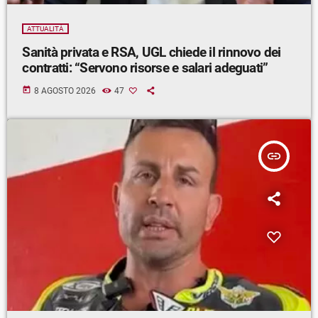
ATTUALITÀ
Sanità privata e RSA, UGL chiede il rinnovo dei
contratti: “Servono risorse e salari adeguati”
today
8 AGOSTO 2026
47
insert_link