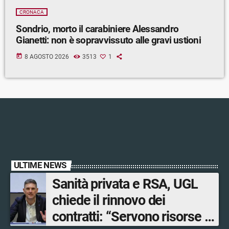
CRONACA
Sondrio, morto il carabiniere Alessandro
Gianetti: non è sopravvissuto alle gravi ustioni
today
8 AGOSTO 2026
3513
1
ULTIME NEWS
Sanità privata e RSA, UGL
chiede il rinnovo dei
contratti: “Servono risorse e