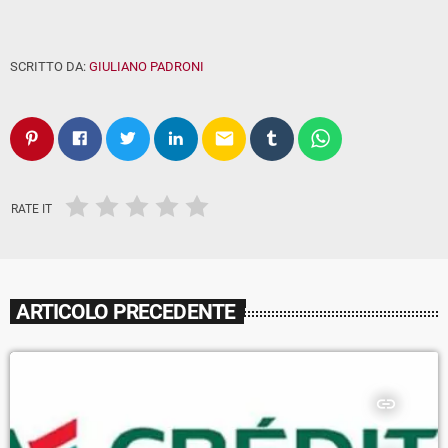
SCRITTO DA:
GIULIANO PADRONI
email
RATE IT
ARTICOLO PRECEDENTE
insert_link