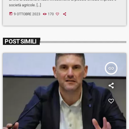
società agricole. […]
today
9 OTTOBRE 2023
170
POST SIMILI
insert_link