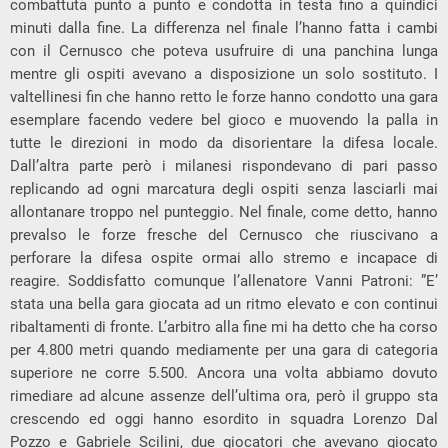
combattuta punto a punto e condotta in testa fino a quindici
minuti dalla fine. La differenza nel finale l’hanno fatta i cambi
con il Cernusco che poteva usufruire di una panchina lunga
mentre gli ospiti avevano a disposizione un solo sostituto. I
valtellinesi fin che hanno retto le forze hanno condotto una gara
esemplare facendo vedere bel gioco e muovendo la palla in
tutte le direzioni in modo da disorientare la difesa locale.
Dall’altra parte però i milanesi rispondevano di pari passo
replicando ad ogni marcatura degli ospiti senza lasciarli mai
allontanare troppo nel punteggio. Nel finale, come detto, hanno
prevalso le forze fresche del Cernusco che riuscivano a
perforare la difesa ospite ormai allo stremo e incapace di
reagire. Soddisfatto comunque l’allenatore Vanni Patroni: ”E’
stata una bella gara giocata ad un ritmo elevato e con continui
ribaltamenti di fronte. L’arbitro alla fine mi ha detto che ha corso
per 4.800 metri quando mediamente per una gara di categoria
superiore ne corre 5.500. Ancora una volta abbiamo dovuto
rimediare ad alcune assenze dell’ultima ora, però il gruppo sta
crescendo ed oggi hanno esordito in squadra Lorenzo Dal
Pozzo e Gabriele Scilini, due giocatori che avevano giocato