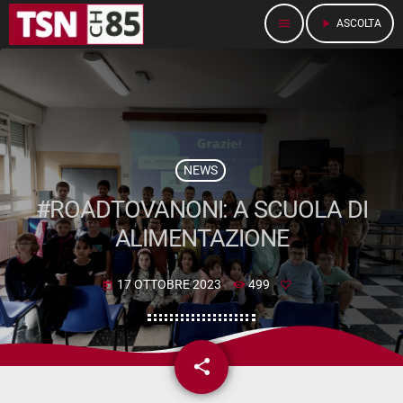
menu
play_arrow
ASCOLTA
NEWS
#ROADTOVANONI: A SCUOLA DI
ALIMENTAZIONE
17 OTTOBRE 2023
499
today
share
email