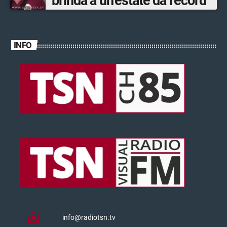
brinda a un’estate da record
INFO
info@radiotsn.tv