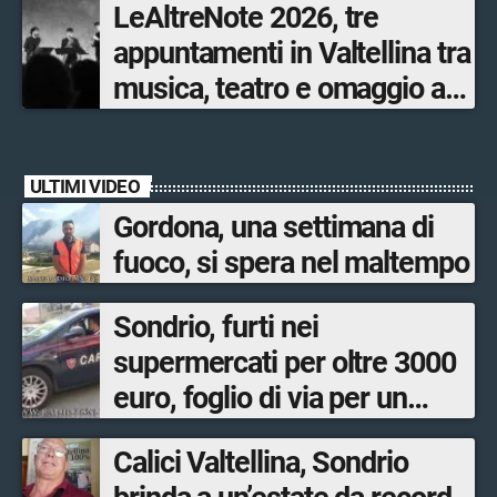
LeAltreNote 2026, tre
appuntamenti in Valtellina tra
musica, teatro e omaggio a
San Francesco
ULTIMI VIDEO
Gordona, una settimana di
fuoco, si spera nel maltempo
Sondrio, furti nei
supermercati per oltre 3000
euro, foglio di via per un
ventinovenne
Calici Valtellina, Sondrio