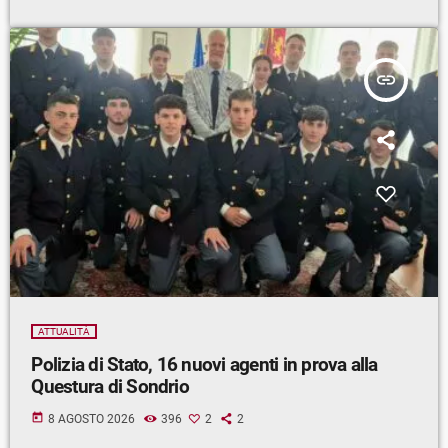
insert_link
ATTUALITÀ
Polizia di Stato, 16 nuovi agenti in prova alla
Questura di Sondrio
today
8 AGOSTO 2026
396
2
2