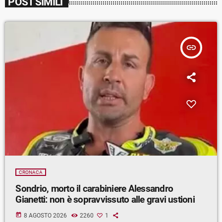
POST SIMILI
insert_link
CRONACA
Sondrio, morto il carabiniere Alessandro
Gianetti: non è sopravvissuto alle gravi ustioni
today
8 AGOSTO 2026
2260
1