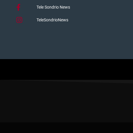
Tele Sondrio News
TeleSondrioNews