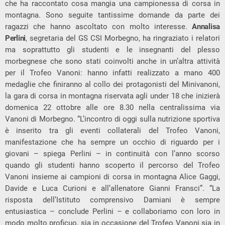
che ha raccontato cosa mangia una campionessa di corsa in
montagna. Sono seguite tantissime domande da parte dei
ragazzi che hanno ascoltato con molto interesse.
Annalisa
Perlini
, segretaria del GS CSI Morbegno, ha ringraziato i relatori
ma soprattutto gli studenti e le insegnanti del plesso
morbegnese che sono stati coinvolti anche in un’altra attività
per il Trofeo Vanoni: hanno infatti realizzato a mano 400
medaglie che finiranno al collo dei protagonisti del Minivanoni,
la gara di corsa in montagna riservata agli under 18 che inizierà
domenica 22 ottobre alle ore 8.30 nella centralissima via
Vanoni di Morbegno. “L’incontro di oggi sulla nutrizione sportiva
è inserito tra gli eventi collaterali del Trofeo Vanoni,
manifestazione che ha sempre un occhio di riguardo per i
giovani – spiega Perlini – in continuità con l’anno scorso
quando gli studenti hanno scoperto il percorso del Trofeo
Vanoni insieme ai campioni di corsa in montagna Alice Gaggi,
Davide e Luca Curioni e all’allenatore Gianni Fransci”. “La
risposta dell’Istituto comprensivo Damiani è sempre
entusiastica – conclude Perlini – e collaboriamo con loro in
modo molto proficuo, sia in occasione del Trofeo Vanoni sia in