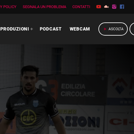
Y POLICY
SEGNALA UN PROBLEMA
CONTATTI
PRODUZIONI
PODCAST
WEBCAM
play_arrow
ASCOLTA