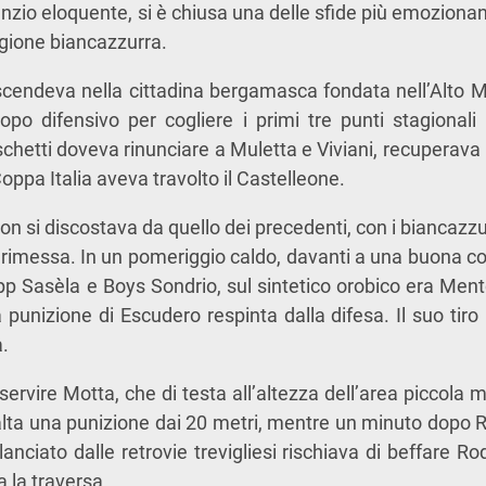
nzio eloquente, si è chiusa una delle sfide più emozionanti
gione biancazzurra.
cendeva nella cittadina bergamasca fondata nell’Alto M
opo difensivo per cogliere i primi tre punti stagionali
chetti doveva rinunciare a Muletta e Viviani, recuperava N
ppa Italia aveva travolto il Castelleone.
non si discostava da quello dei precedenti, con i biancazzurr
di rimessa. In un pomeriggio caldo, davanti a una buona co
p Sasèla e Boys Sondrio, sul sintetico orobico era Ment
a punizione di Escudero respinta dalla difesa. Il suo tir
a.
 servire Motta, che di testa all’altezza dell’area piccola 
lta una punizione dai 20 metri, mentre un minuto dopo Ro
lanciato dalle retrovie trevigliesi rischiava di beffare Ro
 la traversa.