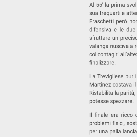
Al 55’ la prima svo
sua trequarti e atte
Fraschetti però no
difensiva e le du
sfruttare un precis
valanga riusciva a r
col contagiri all’al
finalizzare.
La Trevigliese pur 
Martinez costava il
Ristabilita la parit
potesse spezzare.
Il finale era ricco
problemi fisici, sos
per una palla lanci