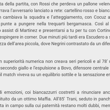
lta della partita, con Rossi che perdeva un pallone veleno
rrava l’avversario lanciato a rete: cartellino rosso e bianc
n cambiava la squadra e l’atteggiamento, con Cocuz a 
e punte a pungere nella trequarti bergamasca. Così a
o assist di Martinez e presentarsi a tu per tu con Cortino
espingere in corner. Due minuti più tardi era Escudero a s
tezza dell’area piccola, dove Negrini contrastato da un dif
in superiorità numerica non creava seri pericoli e al 78’ 
 secondo giallo e l’espulsione a Bovo, difensore centrale 
à, il match viveva su un equilibrio sottile e la sensazione e
 di emozioni, coi biancazzurri costretti a rinunciare a
tituito da un ottimo Maffia. All’85’ Trani, seduto in pan
ata in campo sulla cui paternità restano molti dubbi, men