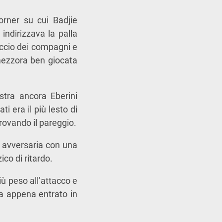
orner su cui Badjie
indirizzava la palla
raccio dei compagni e
mezzora ben giocata
istra ancora Eberini
i era il più lesto di
trovando il pareggio.
a avversaria con una
co di ritardo.
ù peso all’attacco e
lla appena entrato in