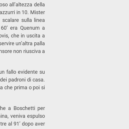
so all’altezza della
azzurri in 10. Mister
scalare sulla linea
l 60’ era Quenum a
vis, che in uscita a
ervire un’altra palla
ensore non riusciva a
un fallo evidente su
dei padroni di casa.
ra che prima o poi si
nche a Boschetti per
china, veniva espulso
tre al 91’ dopo aver