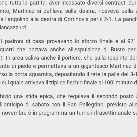
ne tutta la partita, aver incassato diversi contrasti duri
ento, Martinez si defilava sulla destra, riceveva palla
a l’angolino alla destra di Cortinovis per il 2-1. La panc
iancazzurri.
 I padroni di casa provavano lo sforzo finale e al 97
equarti che portava anche all’espulsione di Busto per 
). In area saliva anche il portiere, che sulla respinta de
nte di piede e permetteva a un gigantesco Martinez di s
rso la porta sguarnita, depositando il rete la palla del 3-
sul quale arrivava il triplice fischio finale al 100’ minuto d
hivio una sfida epica, che regalava il secondo posto s
ll’anticipo di sabato con il San Pellegrino, previsto alle
 novembre è in programma un turno infrasettimanale se