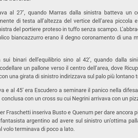
ava al 27’, quando Marras dalla sinistra batteva un c
nte di testa all’altezza del vertice dell’area piccola e 
inistra del portiere proteso in tuffo senza scampo. L’abb
bblico biancazzurro erano il degno coronamento di una 
 sui binari dell’equilibrio sino al 42’, quando dalla sin
scodellare un pallone verso il centro dell’area, dove Ricupat
 con una girata di sinistro indirizzava sul palo più lontano 
eva e al 45’ era Escudero a seminare il panico nella difes
 conclusa con un cross su cui Negrini arrivava con un pizzi
ster Fraschetti inseriva Busto e Quenum per dare ancora pi
l fantasista argentino ad avere sul sinistro un’ottima pa
al volo terminava di poco a lato.