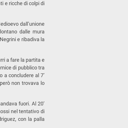
 e ricche di colpi di
edioevo dall’unione
 lontano dalle mura
egrini e ribadiva la
i a fare la partita e
rnice di pubblico tra
o a concludere al 7’
o però non trovava lo
mandava fuori. Al 20’
ssi nel tentativo di
driguez, con la palla