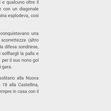
 e qualcuno oltre il
 e con un diagonale
hina esplodeva, così
’ conquistavano una
scorrettezze (altro
lla difesa sondriese,
offiargli la palla e
1 per il suo nono gol
i gara.
olitario alla Nuova
 18 alla Castellina,
mpre in casa con il