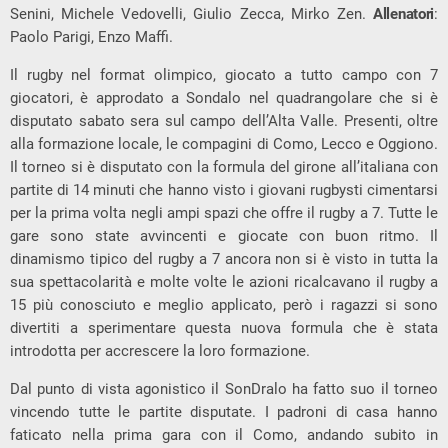
Senini, Michele Vedovelli, Giulio Zecca, Mirko Zen.
Allenatori
:
Paolo Parigi, Enzo Maffi.
Il rugby nel format olimpico, giocato a tutto campo con 7
giocatori, è approdato a Sondalo nel quadrangolare che si è
disputato sabato sera sul campo dell’Alta Valle. Presenti, oltre
alla formazione locale, le compagini di Como, Lecco e Oggiono.
Il torneo si è disputato con la formula del girone all’italiana con
partite di 14 minuti che hanno visto i giovani rugbysti cimentarsi
per la prima volta negli ampi spazi che offre il rugby a 7. Tutte le
gare sono state avvincenti e giocate con buon ritmo. Il
dinamismo tipico del rugby a 7 ancora non si è visto in tutta la
sua spettacolarità e molte volte le azioni ricalcavano il rugby a
15 più conosciuto e meglio applicato, però i ragazzi si sono
divertiti a sperimentare questa nuova formula che è stata
introdotta per accrescere la loro formazione.
Dal punto di vista agonistico il SonDralo ha fatto suo il torneo
vincendo tutte le partite disputate. I padroni di casa hanno
faticato nella prima gara con il Como, andando subito in