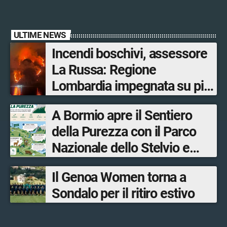
ULTIME NEWS
Incendi boschivi, assessore
La Russa: Regione
Lombardia impegnata su più
fronti, 48 volontari coinvolti
A Bormio apre il Sentiero
tra le province di Lecco,
della Purezza con il Parco
Sondrio, Milano e Como
Nazionale dello Stelvio e
Bormio Tourism
Il Genoa Women torna a
Sondalo per il ritiro estivo