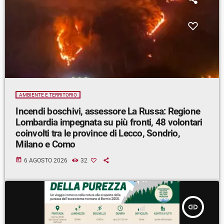
AMBIENTE E TERRITORIO
Incendi boschivi, assessore La Russa: Regione
Lombardia impegnata su più fronti, 48 volontari
coinvolti tra le province di Lecco, Sondrio,
Milano e Como
today
6 AGOSTO 2026
32
insert_link