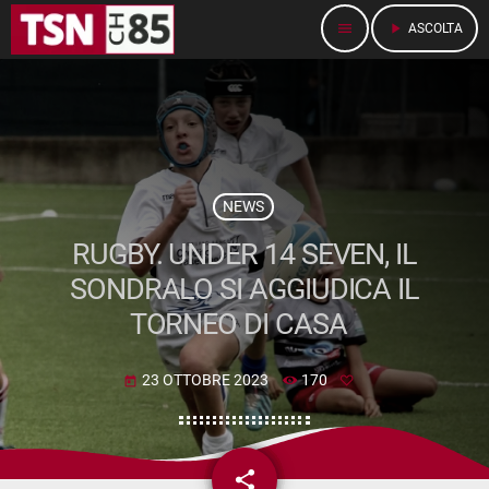
menu
play_arrow
ASCOLTA
NEWS
RUGBY. UNDER 14 SEVEN, IL
SONDRALO SI AGGIUDICA IL
TORNEO DI CASA
23 OTTOBRE 2023
170
today
share
email