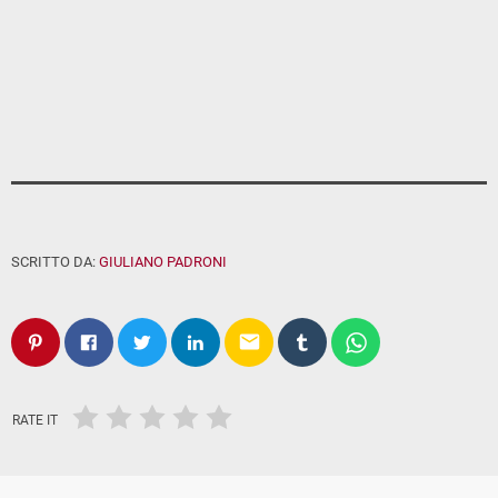
SCRITTO DA:
GIULIANO PADRONI
email
RATE IT