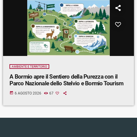
AMBIENTE E TERRITORIO
A Bormio apre il Sentiero della Purezza con il
Parco Nazionale dello Stelvio e Bormio Tourism
today
6 AGOSTO 2026
67