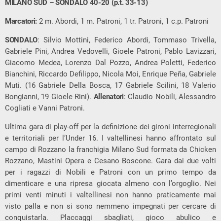
MILANO SUD – SONDALO 40-20 (p.t. 33-13)
Marcatori:
2 m. Abordi, 1 m. Patroni, 1 tr. Patroni, 1 c.p. Patroni
SONDALO
: Silvio Mottini, Federico Abordi, Tommaso Trivella,
Gabriele Pini, Andrea Vedovelli, Gioele Patroni, Pablo Lavizzari,
Giacomo Medea, Lorenzo Dal Pozzo, Andrea Poletti, Federico
Bianchini, Riccardo Defilippo, Nicola Moi, Enrique Peña, Gabriele
Muti. (16 Gabriele Della Bosca, 17 Gabriele Scilini, 18 Valerio
Bongianni, 19 Gioele Rini).
Allenatori
: Claudio Nobili, Alessandro
Cogliati e Vanni Patroni.
Ultima gara di play-off per la definizione dei gironi interregionali
e territoriali per l’Under 16. I valtellinesi hanno affrontato sul
campo di Rozzano la franchigia Milano Sud formata da Chicken
Rozzano, Mastini Opera e Cesano Boscone. Gara dai due volti
per i ragazzi di Nobili e Patroni con un primo tempo da
dimenticare e una ripresa giocata almeno con l’orgoglio. Nei
primi venti minuti i valtellinesi non hanno praticamente mai
visto palla e non si sono nemmeno impegnati per cercare di
conquistarla. Placcaggi sbagliati, gioco abulico e