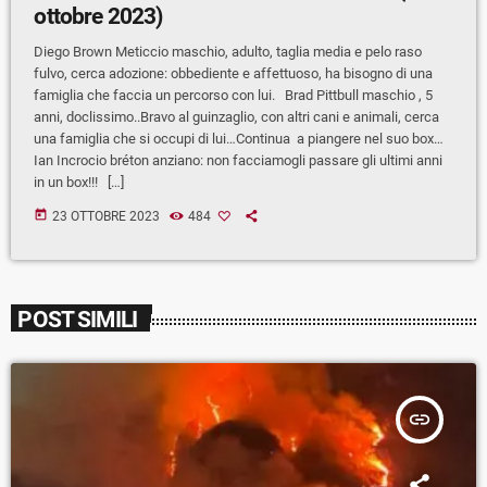
ottobre 2023)
Diego Brown Meticcio maschio, adulto, taglia media e pelo raso
fulvo, cerca adozione: obbediente e affettuoso, ha bisogno di una
famiglia che faccia un percorso con lui. Brad Pittbull maschio , 5
anni, doclissimo..Bravo al guinzaglio, con altri cani e animali, cerca
una famiglia che si occupi di lui…Continua a piangere nel suo box…
Ian Incrocio bréton anziano: non facciamogli passare gli ultimi anni
in un box!!! […]
today
23 OTTOBRE 2023
484
POST SIMILI
insert_link