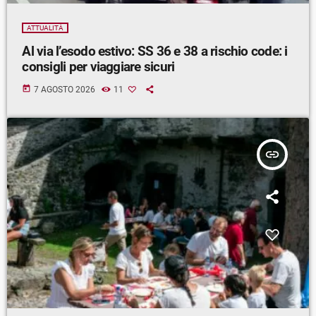
ATTUALITÀ
Al via l’esodo estivo: SS 36 e 38 a rischio code: i
consigli per viaggiare sicuri
today
7 AGOSTO 2026
11
insert_link