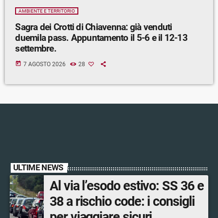
AMBIENTE E TERRITORIO
Sagra dei Crotti di Chiavenna: già venduti
duemila pass. Appuntamento il 5-6 e il 12-13
settembre.
today
7 AGOSTO 2026
28
ULTIME NEWS
Al via l’esodo estivo: SS 36 e
38 a rischio code: i consigli
per viaggiare sicuri