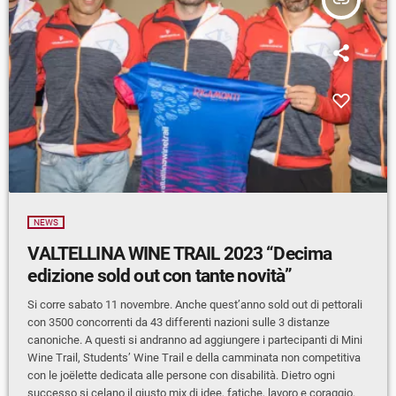
insert_link
NEWS
VALTELLINA WINE TRAIL 2023 “Decima
edizione sold out con tante novità”
Si corre sabato 11 novembre. Anche quest’anno sold out di pettorali
con 3500 concorrenti da 43 differenti nazioni sulle 3 distanze
canoniche. A questi si andranno ad aggiungere i partecipanti di Mini
Wine Trail, Students’ Wine Trail e della camminata non competitiva
con le joëlette dedicata alle persone con disabilità. Dietro ogni
successo si celano il giusto mix di idee, fatiche, lavoro e coraggio.