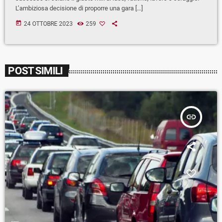
L’ambiziosa decisione di proporre una gara […]
today
24 OTTOBRE 2023
259
POST SIMILI
insert_link