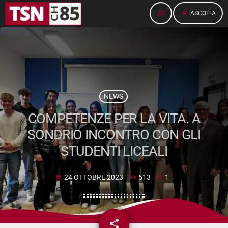
menu
play_arrow
ASCOLTA
NEWS
COMPETENZE PER LA VITA. A
SONDRIO INCONTRO CON GLI
STUDENTI LICEALI
24 OTTOBRE 2023
513
1
today
share
email