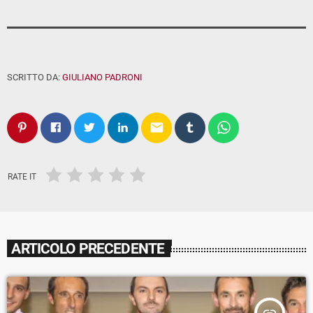
SCRITTO DA:
GIULIANO PADRONI
email
RATE IT
ARTICOLO PRECEDENTE