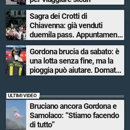
Sagra dei Crotti di
Chiavenna: già venduti
duemila pass. Appuntamento
il 5-6 e il 12-13 settembre.
Gordona brucia da sabato: è
una lotta senza fine, ma la
pioggia può aiutare. Domato
l’incendio a Novate Mezzola
ULTIMI VIDEO
Bruciano ancora Gordona e
Samolaco: “Stiamo facendo
di tutto”