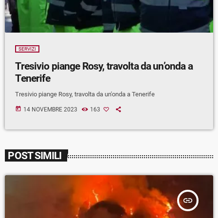
SERVIZI
Tresivio piange Rosy, travolta da un’onda a
Tenerife
Tresivio piange Rosy, travolta da un'onda a Tenerife
today
14 NOVEMBRE 2023
163
POST SIMILI
insert_link