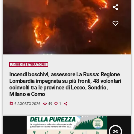
AMBIENTE E TERRITORIO
Incendi boschivi, assessore La Russa: Regione
Lombardia impegnata su più fronti, 48 volontari
coinvolti tra le province di Lecco, Sondrio,
Milano e Como
today
6 AGOSTO 2026
49
1
insert_link