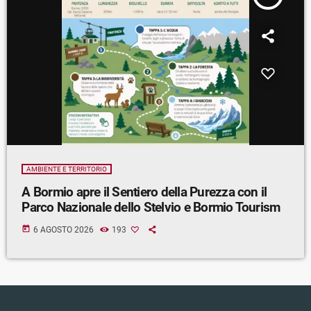
AMBIENTE E TERRITORIO
A Bormio apre il Sentiero della Purezza con il
Parco Nazionale dello Stelvio e Bormio Tourism
today
6 AGOSTO 2026
193