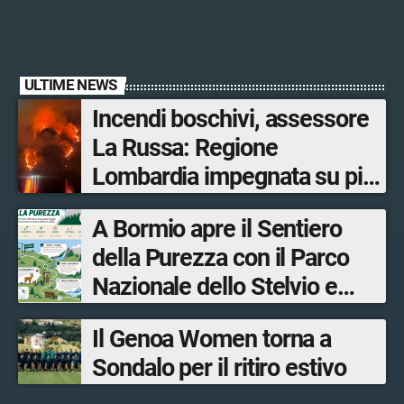
ULTIME NEWS
Incendi boschivi, assessore
La Russa: Regione
Lombardia impegnata su più
fronti, 48 volontari coinvolti
A Bormio apre il Sentiero
tra le province di Lecco,
della Purezza con il Parco
Sondrio, Milano e Como
Nazionale dello Stelvio e
Bormio Tourism
Il Genoa Women torna a
Sondalo per il ritiro estivo