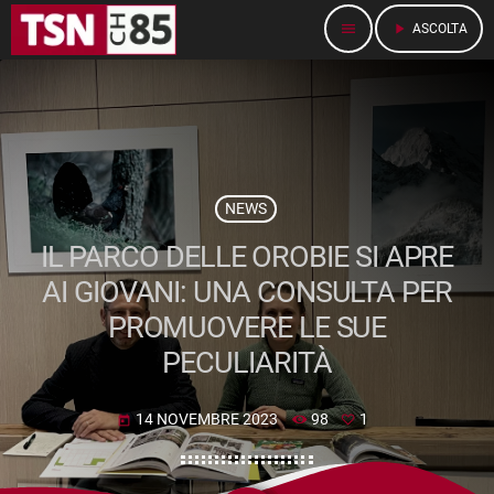
menu
play_arrow
ASCOLTA
NEWS
IL PARCO DELLE OROBIE SI APRE
AI GIOVANI: UNA CONSULTA PER
PROMUOVERE LE SUE
PECULIARITÀ
14 NOVEMBRE 2023
98
1
today