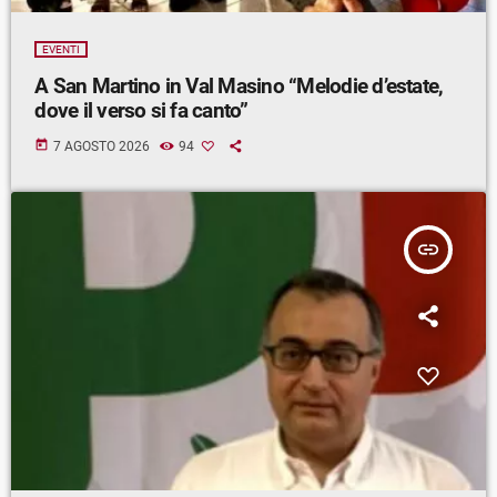
EVENTI
A San Martino in Val Masino “Melodie d’estate,
dove il verso si fa canto”
today
7 AGOSTO 2026
94
insert_link