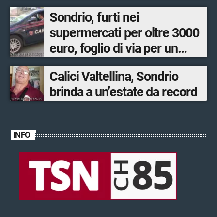
Sondrio, furti nei
supermercati per oltre 3000
euro, foglio di via per un
ventinovenne
Calici Valtellina, Sondrio
brinda a un’estate da record
INFO