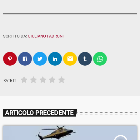
SCRITTO DA:
GIULIANO PADRONI
email
RATE IT
ARTICOLO PRECEDENTE