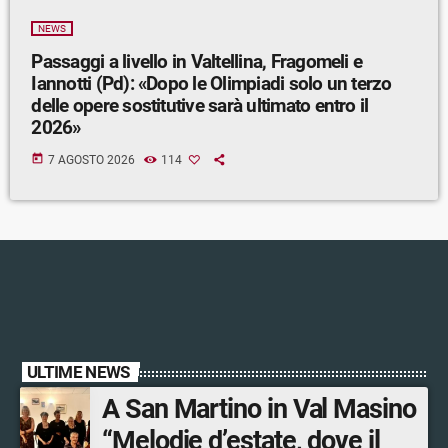
NEWS
Passaggi a livello in Valtellina, Fragomeli e
Iannotti (Pd): «Dopo le Olimpiadi solo un terzo
delle opere sostitutive sarà ultimato entro il
2026»
today
7 AGOSTO 2026
114
ULTIME NEWS
A San Martino in Val Masino
“Melodie d’estate, dove il