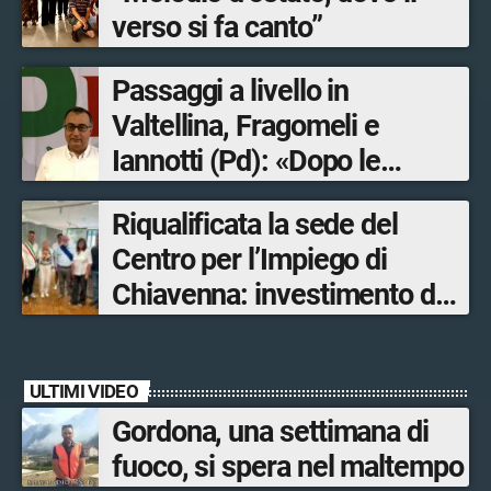
verso si fa canto”
Passaggi a livello in
Valtellina, Fragomeli e
Iannotti (Pd): «Dopo le
Olimpiadi solo un terzo delle
Riqualificata la sede del
opere sostitutive sarà
Centro per l’Impiego di
ultimato entro il 2026»
Chiavenna: investimento da
quasi 250mila euro
ULTIMI VIDEO
Gordona, una settimana di
fuoco, si spera nel maltempo