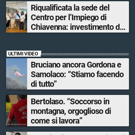
Riqualificata la sede del
opere sostitutive sarà
Centro per l’Impiego di
ultimato entro il 2026»
Chiavenna: investimento da
quasi 250mila euro
ULTIMI VIDEO
Bruciano ancora Gordona e
Samolaco: “Stiamo facendo
di tutto”
Bertolaso. “Soccorso in
montagna, orgoglioso di
come si lavora”