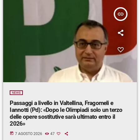
insert_link
NEWS
Passaggi a livello in Valtellina, Fragomeli e
Iannotti (Pd): «Dopo le Olimpiadi solo un terzo
delle opere sostitutive sarà ultimato entro il
2026»
today
7 AGOSTO 2026
47