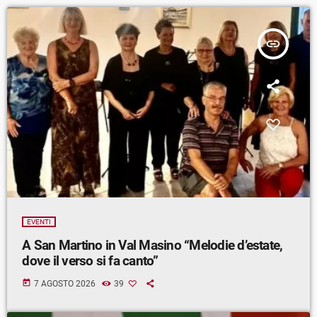
insert_link
EVENTI
A San Martino in Val Masino “Melodie d’estate,
dove il verso si fa canto”
today
7 AGOSTO 2026
39