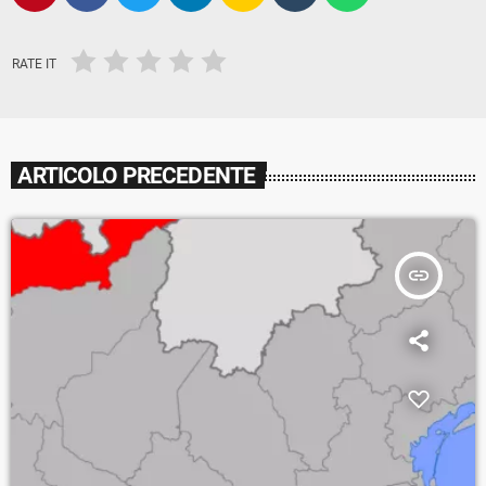
RATE IT
ARTICOLO PRECEDENTE
insert_link