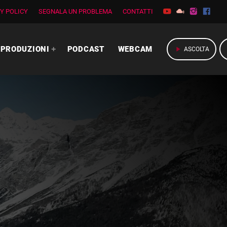
Y POLICY
SEGNALA UN PROBLEMA
CONTATTI
PRODUZIONI
PODCAST
WEBCAM
play_arrow
ASCOLTA