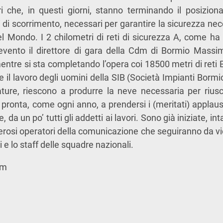
i che, in questi giorni, stanno terminando il posiziona
i di scorrimento, necessari per garantire la sicurezza ne
l Mondo. I 2 chilometri di reti di sicurezza A, come ha 
’evento il direttore di gara della Cdm di Bormio Massim
entre si sta completando l’opera coi 18500 metri di reti B
e il lavoro degli uomini della SIB (Società Impianti Bormi
ture, riescono a produrre la neve necessaria per riusci
 pronta, come ogni anno, a prendersi i (meritati) applausi
e, da un po’ tutti gli addetti ai lavori. Sono già iniziate, in
erosi operatori della comunicazione che seguiranno da vi
ici e lo staff delle squadre nazionali.
sm