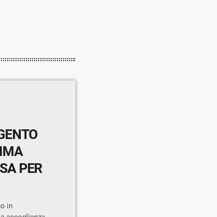
RGENTO
EMMA
ESA PER
o in
ima accoglienza