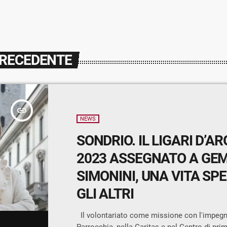
PRECEDENTE
insert_link
NEWS
SONDRIO. IL LIGARI D’A
2023 ASSEGNATO A G
SIMONINI, UNA VITA SP
GLI ALTRI
Il volontariato come missione con l'impegn
Parrocchia, nella Caritas e nel Centro di pr