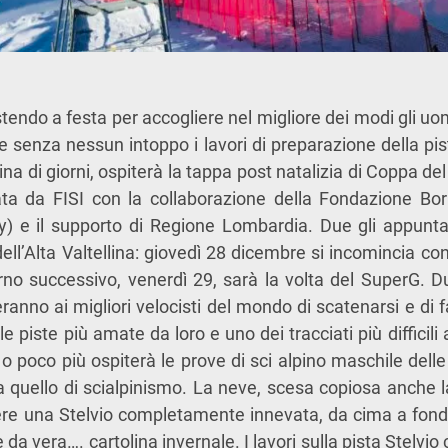
stendo a festa per accogliere nel migliore dei modi gli u
 e senza nessun intoppo i lavori di preparazione della pis
ina di giorni, ospiterà la tappa post natalizia di Coppa de
ta da FISI con la collaborazione della Fondazione Bor
ity) e il supporto di Regione Lombardia. Due gli appunta
 dell’Alta Valtellina: giovedì 28 dicembre si incomincia co
orno successivo, venerdì 29, sarà la volta del SuperG. D
ranno ai migliori velocisti del mondo di scatenarsi e di f
e piste più amate da loro e uno dei tracciati più difficil
 o poco più ospiterà le prove di sci alpino maschile delle
a quello di scialpinismo. La neve, scesa copiosa anche 
re una Stelvio completamente innevata, da cima a fondo,
a vera…. cartolina invernale. I lavori sulla pista Stelvi