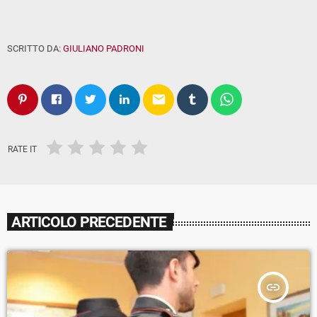
SCRITTO DA:
GIULIANO PADRONI
email
RATE IT
ARTICOLO PRECEDENTE
insert_link