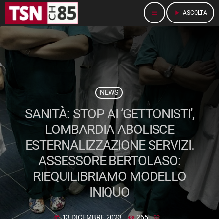
menu
play_arrow
ASCOLTA
NEWS
SANITÀ: STOP AI ‘GETTONISTI’,
LOMBARDIA ABOLISCE
ESTERNALIZZAZIONE SERVIZI.
ASSESSORE BERTOLASO:
RIEQUILIBRIAMO MODELLO
INIQUO
13 DICEMBRE 2023
265
today