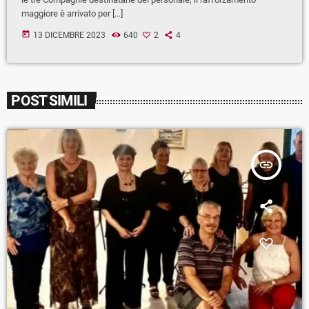
maggiore è arrivato per […]
today
13 DICEMBRE 2023
640
2
4
POST SIMILI
insert_link