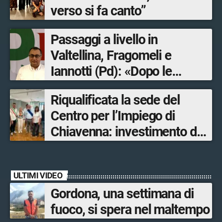
verso si fa canto”
Passaggi a livello in
Valtellina, Fragomeli e
Iannotti (Pd): «Dopo le
Olimpiadi solo un terzo delle
Riqualificata la sede del
opere sostitutive sarà
Centro per l’Impiego di
ultimato entro il 2026»
Chiavenna: investimento da
quasi 250mila euro
ULTIMI VIDEO
Gordona, una settimana di
fuoco, si spera nel maltempo