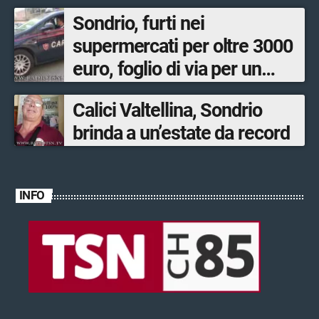
Sondrio, furti nei
supermercati per oltre 3000
euro, foglio di via per un
ventinovenne
Calici Valtellina, Sondrio
brinda a un’estate da record
INFO