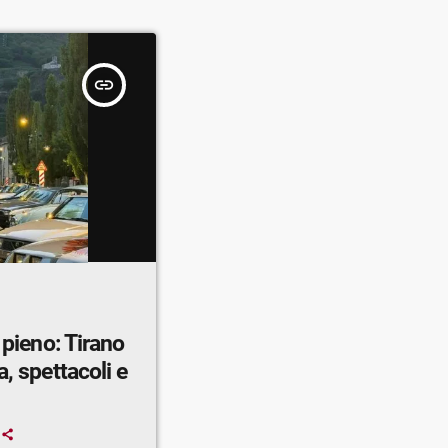
insert_link
 pieno: Tirano
a, spettacoli e