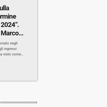
ulla
ermine
l 2024”.
o Marco
evisti
vviato negli
rio
gli ingressi
 ha visto come
linea,
menti per
avvio dei
 opere prima
 commissario
]