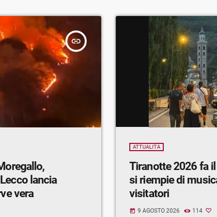
insert_link
ATTUALITÀ
Moregallo,
Tiranotte 2026 fa il
Lecco lancia
si riempie di music
rve vera
visitatori
9 AGOSTO 2026
114
today