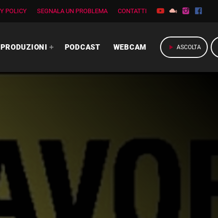
Y POLICY
SEGNALA UN PROBLEMA
CONTATTI
PRODUZIONI
PODCAST
WEBCAM
play_arrow
ASCOLTA