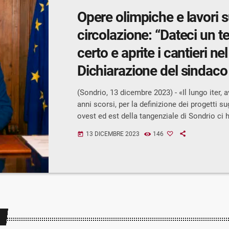
Opere olimpiche e lavori s
circolazione: “Dateci un t
certo e aprite i cantieri ne
Dichiarazione del sindac
Scaramellini sui cantieri pr
(Sondrio, 13 dicembre 2023) - «Il lungo iter, a
per la tangenziale di Sond
anni scorsi, per la definizione dei progetti su
ovest ed est della tangenziale di Sondrio ci
Amministrazione comunale sempre in prima 
13 DICEMBRE 2023
146
today
impegnati a fornire collaborazione e suggeri
rispettare il cronoprogramma e giungere all'
cantieri nei tempi stabiliti per concludere le
delle Olimpiadi 2026. La comunicazione del
straordinario Infrastrutture Milano Cortina […