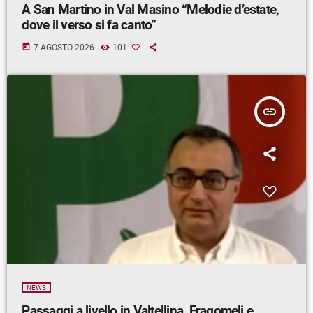
A San Martino in Val Masino “Melodie d’estate,
dove il verso si fa canto”
today
7 AGOSTO 2026
101
insert_link
NEWS
Passaggi a livello in Valtellina, Fragomeli e