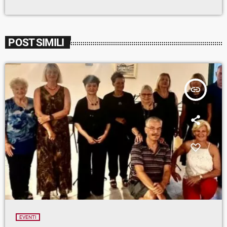
POST SIMILI
insert_link
EVENTI