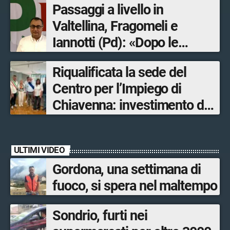
Passaggi a livello in
Valtellina, Fragomeli e
Iannotti (Pd): «Dopo le
Olimpiadi solo un terzo delle
Riqualificata la sede del
opere sostitutive sarà
Centro per l’Impiego di
ultimato entro il 2026»
Chiavenna: investimento da
quasi 250mila euro
ULTIMI VIDEO
Gordona, una settimana di
fuoco, si spera nel maltempo
Sondrio, furti nei