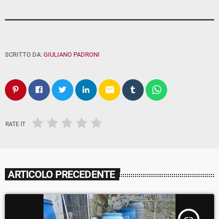
SCRITTO DA:
GIULIANO PADRONI
email
RATE IT
ARTICOLO PRECEDENTE