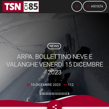
menu
play_arrow
ASCOLTA
NEWS
ARPA. BOLLETTINO NEVE E
VALANGHE VENERDÌ 15 DICEMBRE
2023
15 DICEMBRE 2023
112
today
share
email