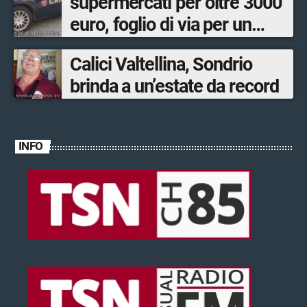
supermercati per oltre 3000
euro, foglio di via per un
ventinovenne
Calici Valtellina, Sondrio
brinda a un’estate da record
INFO