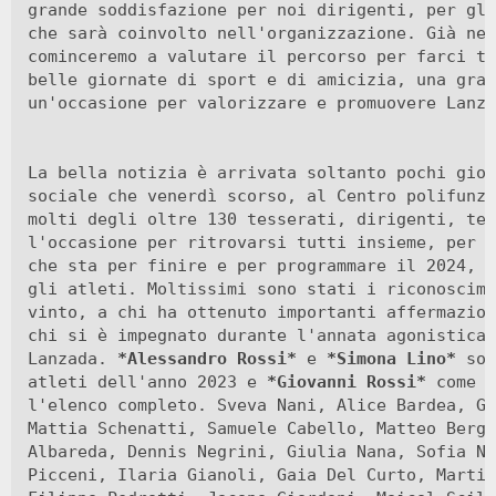
grande soddisfazione per noi dirigenti, per gli
che sarà coinvolto nell'organizzazione. Già nel
cominceremo a valutare il percorso per farci tr
belle giornate di sport e di amicizia, una gran
un'occasione per valorizzare e promuovere Lanza
La bella notizia è arrivata soltanto pochi gior
sociale che venerdì scorso, al Centro polifunzi
molti degli oltre 130 tesserati, dirigenti, tec
l'occasione per ritrovarsi tutti insieme, per f
che sta per finire e per programmare il 2024, m
gli atleti. Moltissimi sono stati i riconoscime
vinto, a chi ha ottenuto importanti affermazion
chi si è impegnato durante l'annata agonistica 
Lanzada. 
*
Alessandro Rossi
*
 e 
*
Simona Lino
*
 son
atleti dell'anno 2023 e 
*
Giovanni Rossi
*
 come a
l'elenco completo. Sveva Nani, Alice Bardea, Gi
Mattia Schenatti, Samuele Cabello, Matteo Bergo
Albareda, Dennis Negrini, Giulia Nana, Sofia Na
Picceni, Ilaria Gianoli, Gaia Del Curto, Martin