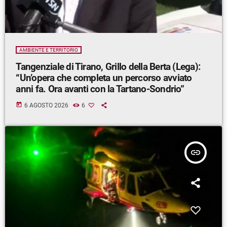
AMBIENTE E TERRITORIO
Tangenziale di Tirano, Grillo della Berta (Lega):
“Un’opera che completa un percorso avviato
anni fa. Ora avanti con la Tartano-Sondrio”
today
6 AGOSTO 2026
6
insert_link