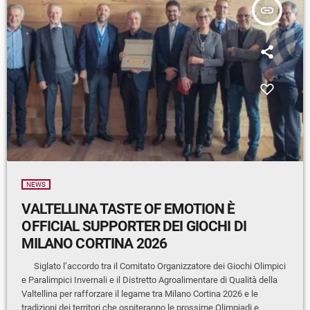
insert_link
NEWS
VALTELLINA TASTE OF EMOTION È
OFFICIAL SUPPORTER DEI GIOCHI DI
MILANO CORTINA 2026
Siglato l’accordo tra il Comitato Organizzatore dei Giochi Olimpici
e Paralimpici Invernali e il Distretto Agroalimentare di Qualità della
Valtellina per rafforzare il legame tra Milano Cortina 2026 e le
tradizioni dei territori che ospiteranno le prossime Olimpiadi e