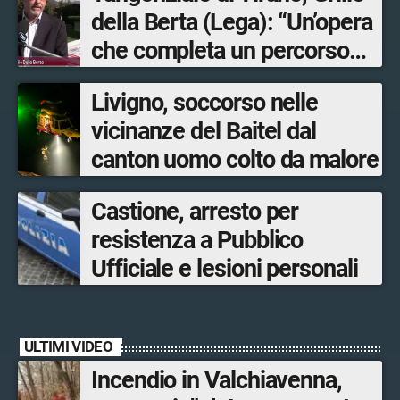
della Berta (Lega): “Un’opera
che completa un percorso
avviato anni fa. Ora avanti
Livigno, soccorso nelle
con la Tartano-Sondrio”
vicinanze del Baitel dal
canton uomo colto da malore
Castione, arresto per
resistenza a Pubblico
Ufficiale e lesioni personali
ULTIMI VIDEO
Incendio in Valchiavenna,