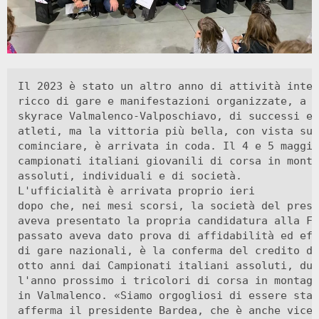
Il 2023 è stato un altro anno di attività inten
ricco di gare e manifestazioni organizzate, a c
skyrace Valmalenco-Valposchiavo, di successi e 
atleti, ma la vittoria più bella, con vista sul
cominciare, è arrivata in coda. Il 4 e 5 maggio
campionati italiani giovanili di corsa in monta
assoluti, individuali e di società. 

L'ufficialità è arrivata proprio ieri

dopo che, nei mesi scorsi, la società del presi
aveva presentato la propria candidatura alla Fi
passato aveva dato prova di affidabilità ed eff
di gare nazionali, è la conferma del credito di
otto anni dai Campionati italiani assoluti, due
l'anno prossimo i tricolori di corsa in montagn
in Valmalenco. «Siamo orgogliosi di essere stat
afferma il presidente Bardea, che è anche vices