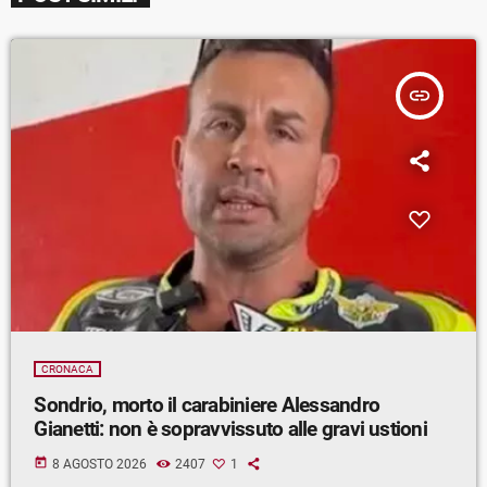
insert_link
CRONACA
Sondrio, morto il carabiniere Alessandro
Gianetti: non è sopravvissuto alle gravi ustioni
today
8 AGOSTO 2026
2407
1