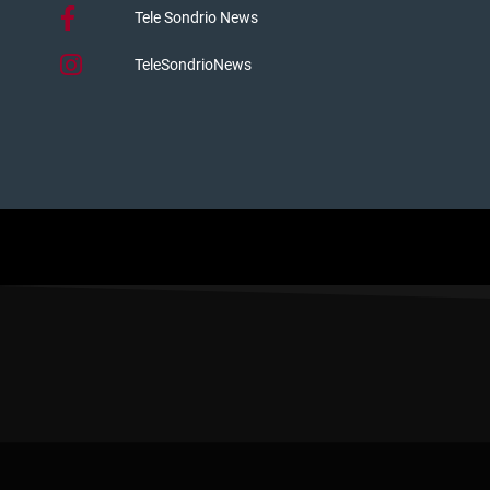
Tele Sondrio News
TeleSondrioNews