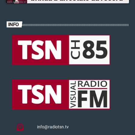
INFO
info@radiotsn.tv