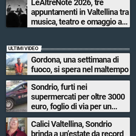
LeAltreNote 2026, tre
appuntamenti in Valtellina tra
musica, teatro e omaggio a
San Francesco
ULTIMI VIDEO
Gordona, una settimana di
fuoco, si spera nel maltempo
Sondrio, furti nei
supermercati per oltre 3000
euro, foglio di via per un
ventinovenne
Calici Valtellina, Sondrio
brinda a un’estate da record