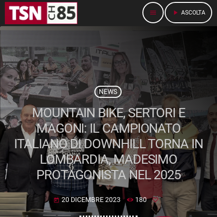
menu
play_arrow
ASCOLTA
NEWS
MOUNTAIN BIKE, SERTORI E
MAGONI: IL CAMPIONATO
ITALIANO DI DOWNHILL TORNA IN
LOMBARDIA, MADESIMO
PROTAGONISTA NEL 2025
20 DICEMBRE 2023
180
today