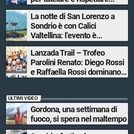
l’ambiente
La notte di San Lorenzo a
Sondrio è con Calici
Valtellina: l’evento è
organizzato dal Consorzio
Lanzada Trail – Trofeo
Tutela Vini di Valtellina
Parolini Renato: Diego Rossi
e Raffaella Rossi dominano
la gara in Valmalenco
ULTIMI VIDEO
Gordona, una settimana di
fuoco, si spera nel maltempo