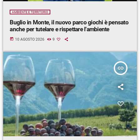
AMBIENTE E TERRITORIO
Buglio in Monte, il nuovo parco giochi è pensato
anche per tutelare e rispettare l’ambiente
today
10 AGOSTO 2026
9
insert_link