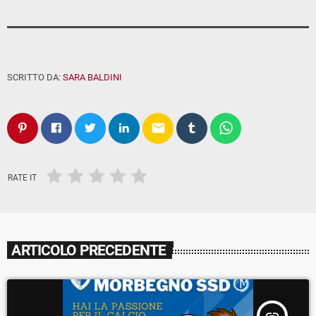
SCRITTO DA:
SARA BALDINI
email
RATE IT
ARTICOLO PRECEDENTE
insert_link