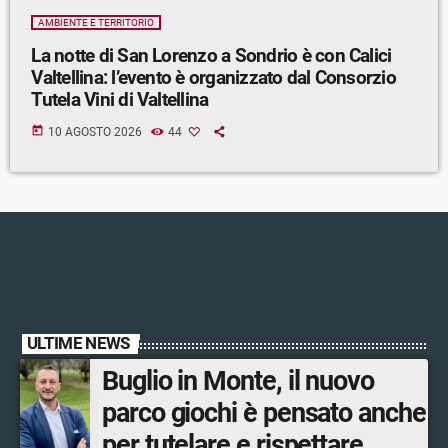
AMBIENTE E TERRITORIO
La notte di San Lorenzo a Sondrio è con Calici
Valtellina: l’evento è organizzato dal Consorzio
Tutela Vini di Valtellina
today
10 AGOSTO 2026
44
ULTIME NEWS
Buglio in Monte, il nuovo
parco giochi è pensato anche
per tutelare e rispettare