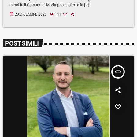
capofila il Comune di Morbegno e, oltre alla […]
today
20 DICEMBRE 2023
141
POST SIMILI
insert_link