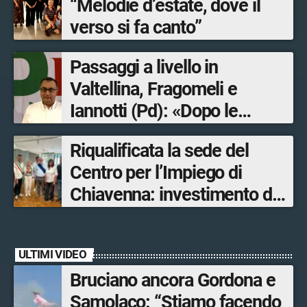
“Melodie d’estate, dove il
verso si fa canto”
Passaggi a livello in
Valtellina, Fragomeli e
Iannotti (Pd): «Dopo le
Olimpiadi solo un terzo delle
Riqualificata la sede del
opere sostitutive sarà
Centro per l’Impiego di
ultimato entro il 2026»
Chiavenna: investimento da
quasi 250mila euro
ULTIMI VIDEO
Bruciano ancora Gordona e
Samolaco: “Stiamo facendo