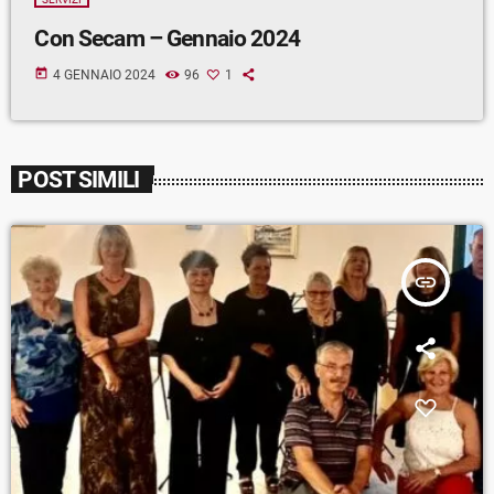
Con Secam – Gennaio 2024
today
4 GENNAIO 2024
96
1
POST SIMILI
insert_link