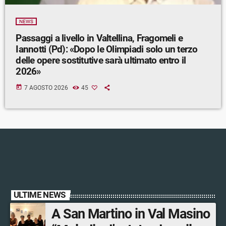
NEWS
Passaggi a livello in Valtellina, Fragomeli e
Iannotti (Pd): «Dopo le Olimpiadi solo un terzo
delle opere sostitutive sarà ultimato entro il
2026»
today
7 AGOSTO 2026
45
ULTIME NEWS
A San Martino in Val Masino