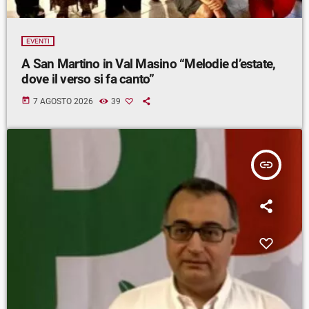
EVENTI
A San Martino in Val Masino “Melodie d’estate,
dove il verso si fa canto”
today
7 AGOSTO 2026
39
insert_link