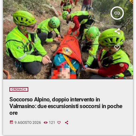
insert_link
CRONACA
Soccorso Alpino, doppio intervento in
Valmasino: due escursionisti soccorsi in poche
ore
today
9 AGOSTO 2026
121