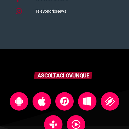
TeleSondrioNews
ASCOLTACI OVUNQUE