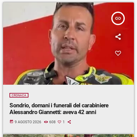
insert_link
CRONACA
Sondrio, domani i funerali del carabiniere
Alessandro Giannetti: aveva 42 anni
today
9 AGOSTO 2026
608
1