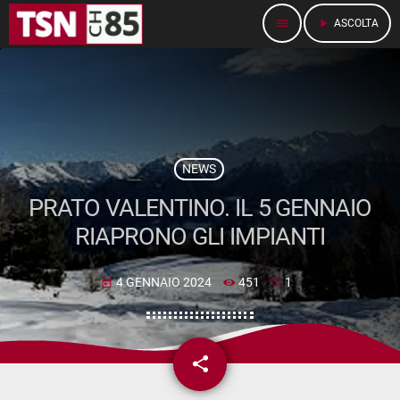
menu
play_arrow
ASCOLTA
NEWS
PRATO VALENTINO. IL 5 GENNAIO
RIAPRONO GLI IMPIANTI
4 GENNAIO 2024
451
1
today
share
email
1