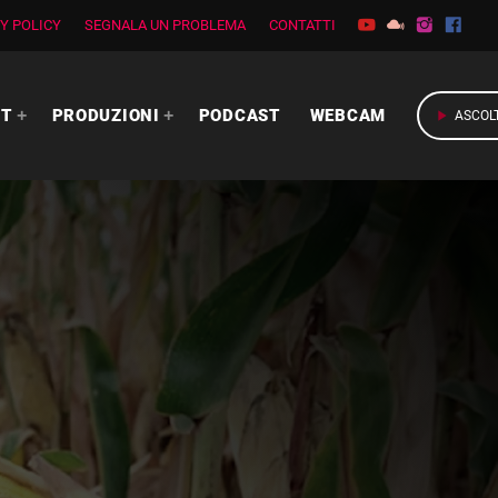
Y POLICY
SEGNALA UN PROBLEMA
CONTATTI
RT
PRODUZIONI
PODCAST
WEBCAM
play_arrow
ASCOL