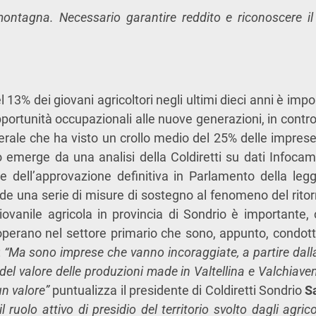
 montagna. Necessario garantire reddito e riconoscere i
13% dei giovani agricoltori negli ultimi dieci anni è imp
pportunità occupazionali alle nuove generazioni, in contr
le che ha visto un crollo medio del 25% delle imprese 
o emerge da una analisi della Coldiretti su dati Infoc
e dell’approvazione definitiva in Parlamento della legg
de una serie di misure di sostegno al fenomeno del ritorno
giovanile agricola in provincia di Sondrio è importante,
perano nel settore primario che sono, appunto, condotte
:
“Ma sono imprese che vanno incoraggiate, a partire dalla
del valore delle produzioni made in Valtellina e Valchiave
un valore”
puntualizza il presidente di Coldiretti Sondrio
S
l ruolo attivo di presidio del territorio svolto dagli agri