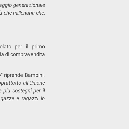
saggio generazionale
ù che millenaria che,
olato per il primo
ria di compravendita
o”
riprende Bambini.
prattutto all’Unione
 più sostegni per il
agazze e ragazzi in