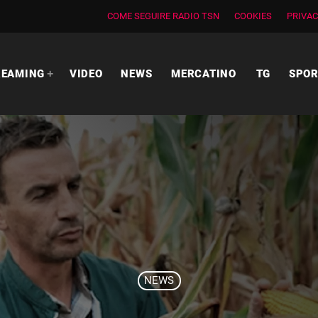
COME SEGUIRE RADIO TSN
COOKIES
PRIVAC
REAMING
VIDEO
NEWS
MERCATINO
TG
SPO
NEWS