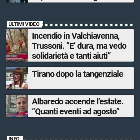
in campo 10 misure
economiche
ULTIMI VIDEO
Incendio in Valchiavenna,
Trussoni. ”E’ dura, ma vedo
solidarietà e tanti aiuti”
Tirano dopo la tangenziale
Albaredo accende l’estate.
”Quanti eventi ad agosto”
INFO