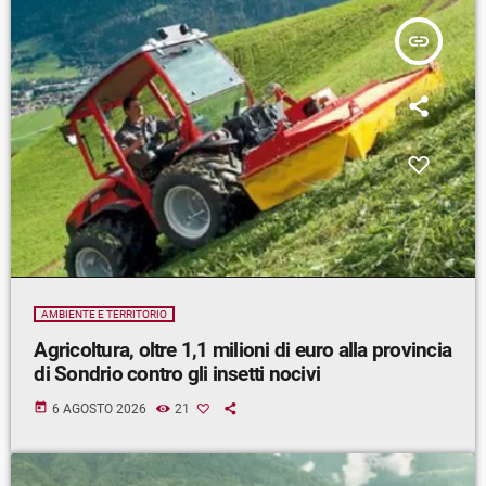
insert_link
AMBIENTE E TERRITORIO
Agricoltura, oltre 1,1 milioni di euro alla provincia
di Sondrio contro gli insetti nocivi
today
6 AGOSTO 2026
21