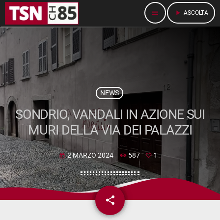
menu
play_arrow
ASCOLTA
NEWS
SONDRIO, VANDALI IN AZIONE SUI
MURI DELLA VIA DEI PALAZZI
2 MARZO 2024
587
1
today
share
email
1