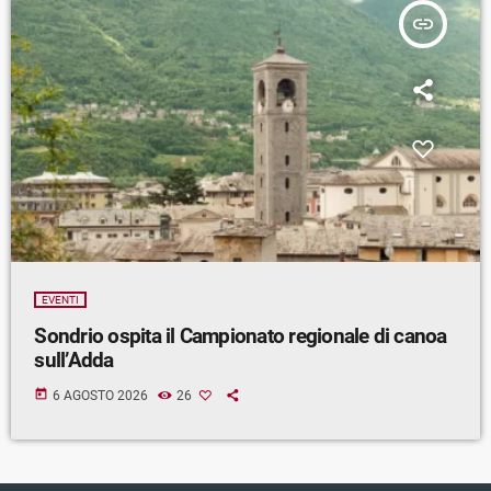
insert_link
EVENTI
Sondrio ospita il Campionato regionale di canoa
sull’Adda
today
6 AGOSTO 2026
26