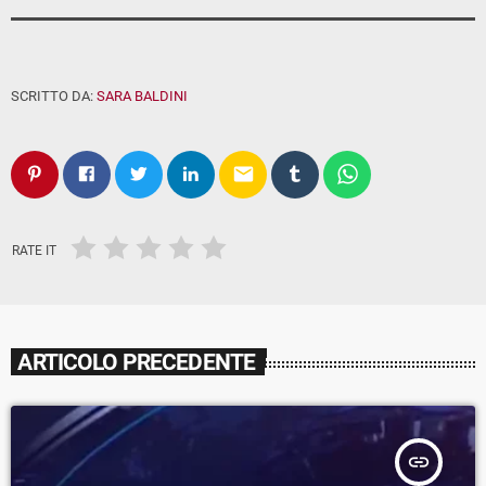
SCRITTO DA:
SARA BALDINI
email
RATE IT
ARTICOLO PRECEDENTE
insert_link