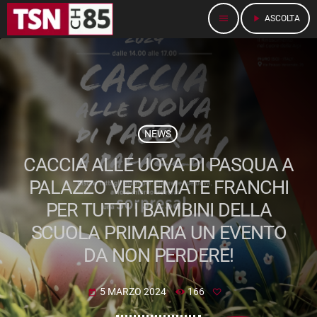
menu
play_arrow
ASCOLTA
NEWS
CACCIA ALLE UOVA DI PASQUA A
PALAZZO VERTEMATE FRANCHI
PER TUTTI I BAMBINI DELLA
SCUOLA PRIMARIA UN EVENTO
DA NON PERDERE!
5 MARZO 2024
166
today