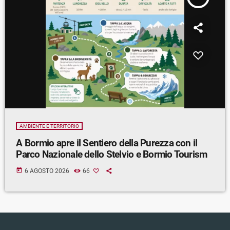
AMBIENTE E TERRITORIO
A Bormio apre il Sentiero della Purezza con il
Parco Nazionale dello Stelvio e Bormio Tourism
today
6 AGOSTO 2026
66