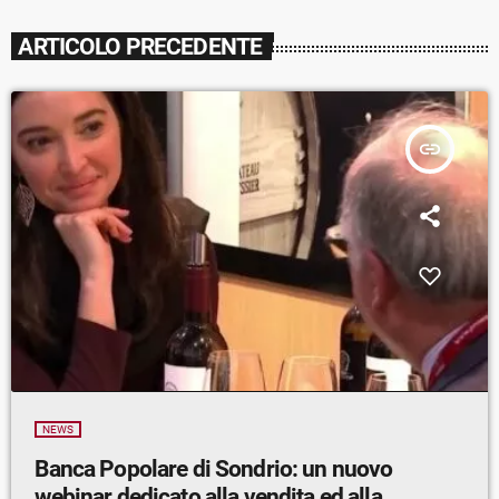
ARTICOLO PRECEDENTE
insert_link
NEWS
Banca Popolare di Sondrio: un nuovo
webinar dedicato alla vendita ed alla