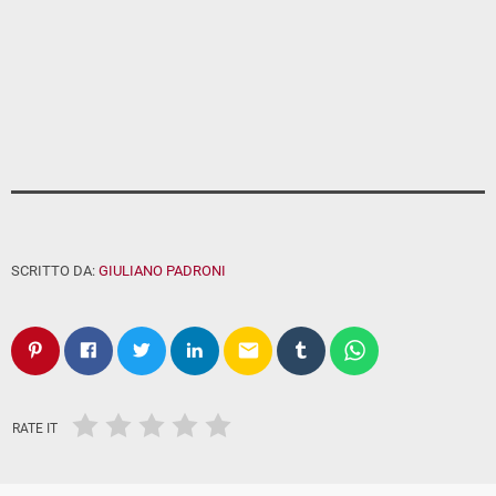
SCRITTO DA:
GIULIANO PADRONI
email
RATE IT