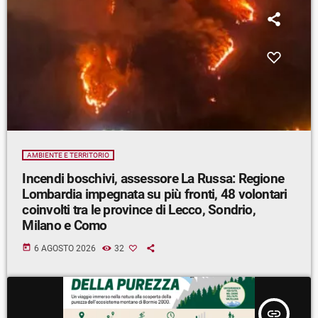
AMBIENTE E TERRITORIO
Incendi boschivi, assessore La Russa: Regione
Lombardia impegnata su più fronti, 48 volontari
coinvolti tra le province di Lecco, Sondrio,
Milano e Como
today
6 AGOSTO 2026
32
insert_link