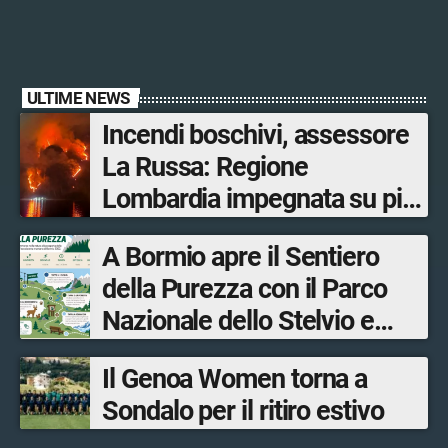
ULTIME NEWS
Incendi boschivi, assessore
La Russa: Regione
Lombardia impegnata su più
fronti, 48 volontari coinvolti
A Bormio apre il Sentiero
tra le province di Lecco,
della Purezza con il Parco
Sondrio, Milano e Como
Nazionale dello Stelvio e
Bormio Tourism
Il Genoa Women torna a
Sondalo per il ritiro estivo