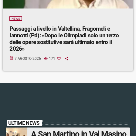
NEWS
Passaggi a livello in Valtellina, Fragomeli e
Iannotti (Pd): «Dopo le Olimpiadi solo un terzo
delle opere sostitutive sarà ultimato entro il
2026»
today
7 AGOSTO 2026
171
ULTIME NEWS
A San Martino in Val Masino