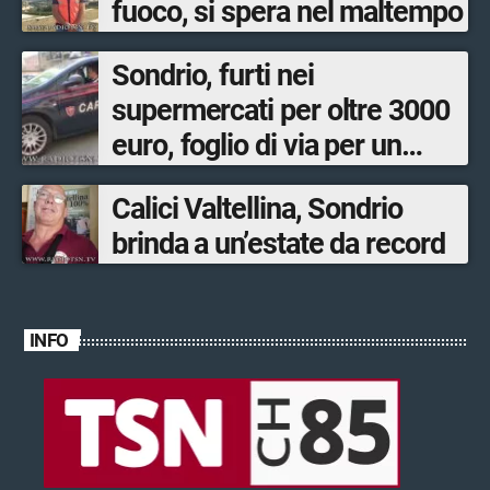
fuoco, si spera nel maltempo
Sondrio, furti nei
supermercati per oltre 3000
euro, foglio di via per un
ventinovenne
Calici Valtellina, Sondrio
brinda a un’estate da record
INFO