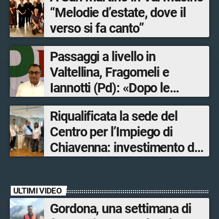
“Melodie d’estate, dove il
verso si fa canto”
Passaggi a livello in
Valtellina, Fragomeli e
Iannotti (Pd): «Dopo le
Olimpiadi solo un terzo delle
Riqualificata la sede del
opere sostitutive sarà
Centro per l’Impiego di
ultimato entro il 2026»
Chiavenna: investimento da
quasi 250mila euro
ULTIMI VIDEO
Gordona, una settimana di