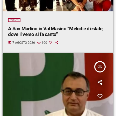
EVENTI
A San Martino in Val Masino “Melodie d’estate,
dove il verso si fa canto”
today
7 AGOSTO 2026
100
insert_link