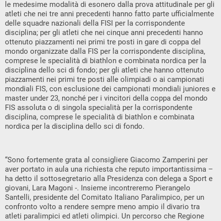
le medesime modalità di esonero dalla prova attitudinale per gli
atleti che nei tre anni precedenti hanno fatto parte ufficialmente
delle squadre nazionali della FISI per la corrispondente
disciplina; per gli atleti che nei cinque anni precedenti hanno
ottenuto piazzamenti nei primi tre posti in gare di coppa del
mondo organizzate dalla FIS per la corrispondente disciplina,
comprese le specialità di biathlon e combinata nordica per la
disciplina dello sci di fondo; per gli atleti che hanno ottenuto
piazzamenti nei primi tre posti alle olimpiadi o ai campionati
mondiali FIS, con esclusione dei campionati mondiali juniores e
master under 23, nonché per i vincitori della coppa del mondo
FIS assoluta o di singola specialità per la corrispondente
disciplina, comprese le specialità di biathlon e combinata
nordica per la disciplina dello sci di fondo.
“Sono fortemente grata al consigliere Giacomo Zamperini per
aver portato in aula una richiesta che reputo importantissima –
ha detto il sottosegretario alla Presidenza con delega a Sport e
giovani, Lara Magoni -. Insieme incontreremo Pierangelo
Santelli, presidente del Comitato Italiano Paralimpico, per un
confronto volto a rendere sempre meno ampio il divario tra
atleti paralimpici ed atleti olimpici. Un percorso che Regione