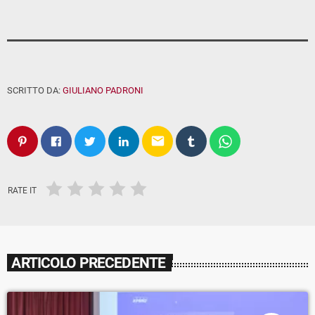
SCRITTO DA:
GIULIANO PADRONI
email
RATE IT
ARTICOLO PRECEDENTE