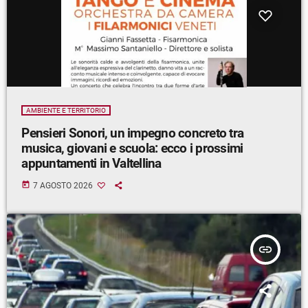
AMBIENTE E TERRITORIO
Pensieri Sonori, un impegno concreto tra
musica, giovani e scuola: ecco i prossimi
appuntamenti in Valtellina
today
7 AGOSTO 2026
insert_link