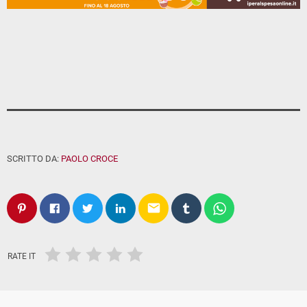
SCRITTO DA:
PAOLO CROCE
email
RATE IT