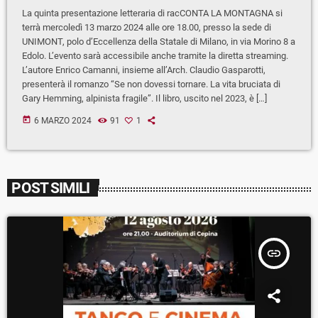
La quinta presentazione letteraria di racCONTA LA MONTAGNA si
terrà mercoledì 13 marzo 2024 alle ore 18.00, presso la sede di
UNIMONT, polo d’Eccellenza della Statale di Milano, in via Morino 8 a
Edolo. L’evento sarà accessibile anche tramite la diretta streaming.
L’autore Enrico Camanni, insieme all’Arch. Claudio Gasparotti,
presenterà il romanzo “Se non dovessi tornare. La vita bruciata di
Gary Hemming, alpinista fragile”. Il libro, uscito nel 2023, è […]
today
6 MARZO 2024
91
1
POST SIMILI
insert_link