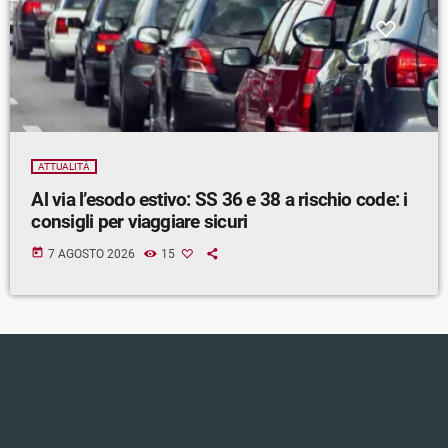
ATTUALITÀ
Al via l’esodo estivo: SS 36 e 38 a rischio code: i
consigli per viaggiare sicuri
today
7 AGOSTO 2026
15